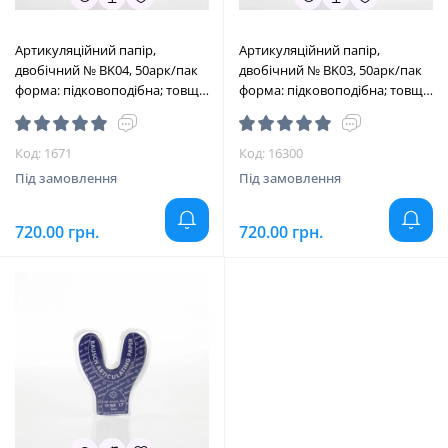
Артикуляційний папір,
Артикуляційний папір,
двобічний № BK04, 50арк/пак
двобічний № BK03, 50арк/пак
форма: підковоподібна; товщ.=
форма: підковоподібна; товщ.=
200 мкм; колір: червоний
200 мкм; колір: синій (Bausch/
(Bausch/Бауш)
Бауш)
Код: 1671
Код: 16300
Під замовлення
Під замовлення
720.00 грн.
720.00 грн.