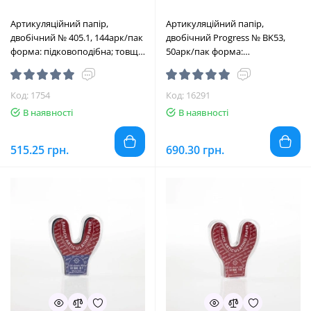
Артикуляційний папір,
Артикуляційний папір,
двобічний № 405.1, 144арк/пак
двобічний Progress № BK53,
форма: підковоподібна; товщ.=
50арк/пак форма:
80 мкм; колір: синій/
підковоподібна; товщ.= 100
червноний (Alfred Becht/
мкм; колір: синій (Bausch/
Альфред Бехт)
Бауш)
Код: 1754
Код: 16291
В наявності
В наявності
515.25 грн.
690.30 грн.