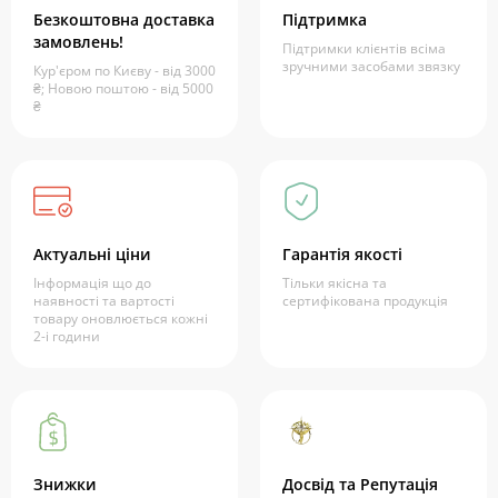
Безкоштовна доставка
Підтримка
замовлень!
Підтримки клієнтів всіма
зручними засобами звязку
Кур'єром по Києву - від 3000
₴; Новою поштою - від 5000
₴
Актуальні ціни
Гарантія якості
Інформація що до
Тільки якісна та
наявності та вартості
сертифікована продукція
товару оновлюється кожні
2-і години
Знижки
Досвід та Репутація