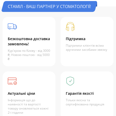
СТАМІЛ - ВАШ ПАРТНЕР У СТОМАТОЛОГІЇ!
Безкоштовна доставка
Підтримка
замовлень!
Підтримки клієнтів всіма
зручними засобами звязку
Кур'єром по Києву - від 3000
₴; Новою поштою - від 5000
₴
Актуальні ціни
Гарантія якості
Інформація що до
Тільки якісна та
наявності та вартості
сертифікована продукція
товару оновлюється кожні
2-і години