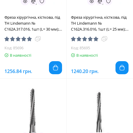
Фреза хірургічна, кісткова, під
Фреза хірургічна, кісткова, під
ТН Lindemann №
ТН Lindemann №
C162A.317.016, 1шт (L= 30 мм);
C162A.316.016, 1шт (L= 25 мм);
діам.= 1.60 мм; роб.част.= 10
діам.= 1.60 мм; роб.част.= 10
мм (Edenta/Едента)
мм (Edenta/Едента)
Код: 85696
Код: 85695
В наявності
В наявності
1256.84 грн.
1240.20 грн.