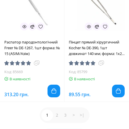
Распатор пародонтологічний
Пінцет прямий хірургичний
Freer № DE-1267, 1шт форма: №
Kocher № DE-390, 1шт
15 (ASIM/Азім)
довжина= 140 мм; форма: 1х2
(ASIM/Азім)
Код: 85669
Код: 85799
В наявності
В наявності
313.20 грн.
89.55 грн.
1
2
3
>
>|