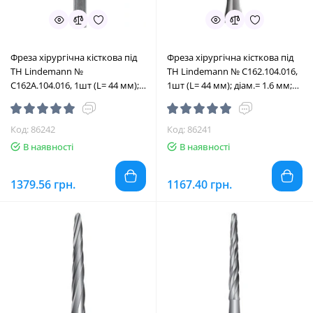
Фреза хірургічна кісткова під
Фреза хірургічна кісткова під
ТН Lindemann №
ТН Lindemann № C162.104.016,
C162A.104.016, 1шт (L= 44 мм);
1шт (L= 44 мм); діам.= 1.6 мм;
діам.= 1.6 мм; роб.част.= 10 мм
роб.част.= 9.0 мм (Edenta/
(Edenta/Едента)
Едента)
Код: 86242
Код: 86241
В наявності
В наявності
1379.56 грн.
1167.40 грн.