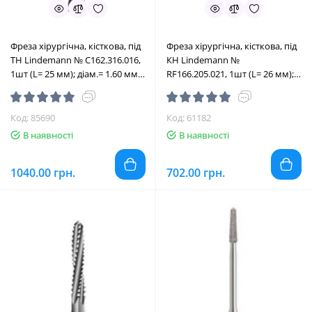
Фреза хірургічна, кісткова, під
Фреза хірургічна, кісткова, під
ТН Lindemann № C162.316.016,
КН Lindemann №
1шт (L= 25 мм); діам.= 1.60 мм;
RF166.205.021, 1шт (L= 26 мм);
роб.част.= 9.0 мм (Edenta/
діам.= 2.10 мм; роб.част.= 10
Едента)
мм (Edenta/Едента)
Код: 85690
Код: 61182
В наявності
В наявності
1040.00 грн.
702.00 грн.