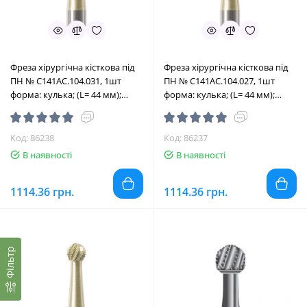
Фреза хірургічна кісткова під
Фреза хірургічна кісткова під
ПН № C141AC.104.031, 1шт
ПН № C141AC.104.027, 1шт
форма: кулька; (L= 44 мм);
форма: кулька; (L= 44 мм);
діам.= 3.1 мм; роб.част.= 3.1 мм
діам.= 2.7 мм; роб.част.= 2.7 мм
(Edenta/Едента)
(Edenta/Едента)
Код: 86238
Код: 86237
В наявності
В наявності
1114.36 грн.
1114.36 грн.
Фільтр