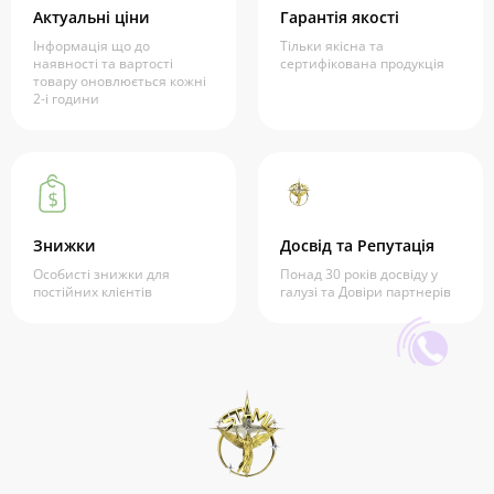
Актуальні ціни
Гарантія якості
Інформація що до
Тільки якісна та
наявності та вартості
сертифікована продукція
товару оновлюється кожні
2-і години
Знижки
Досвід та Репутація
Особисті знижки для
Понад 30 років досвіду у
постійних клієнтів
галузі та Довіри партнерів