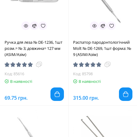
Ручка для леза № DE-1236, 1шт
Распатор пародонтологічний
розм.= № 3; довжина= 127 мм
Molt № DE-1269, 1шт форма: №
(ASIM/Азім)
9 (ASIM/Азім)
Код: 85616
Код: 85798
В наявності
В наявності
69.75 грн.
315.00 грн.