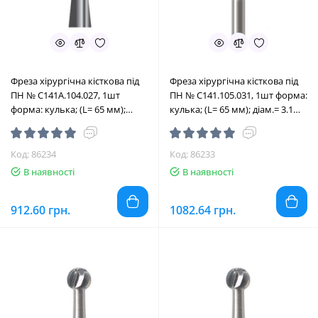
Фреза хірургічна кісткова під
Фреза хірургічна кісткова під
ПН № C141A.104.027, 1шт
ПН № C141.105.031, 1шт форма:
форма: кулька; (L= 65 мм);
кулька; (L= 65 мм); діам.= 3.1
діам.= 2.7 мм; роб.част.= 2.7 мм
мм; роб.част.= 3.1 мм (Edenta/
(Edenta/Едента)
Едента)
Код: 86234
Код: 86233
В наявності
В наявності
912.60 грн.
1082.64 грн.