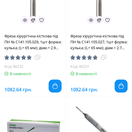
Фреза хірургічна кісткова під
Фреза хірургічна кісткова під
ПН № C141.105.029, 1шт форма:
ПН № C141.105.027, 1шт форма:
кулька; (L= 65 мм); діам.= 2.9
кулька; (L= 65 мм); діам.= 2.7
мм; роб.част.= 2.9 мм (Edenta/
мм; роб.част.= 2.7 мм (Edenta/
Едента)
Едента)
Код: 86232
Код: 86231
В наявності
В наявності
1082.64 грн.
1082.64 грн.