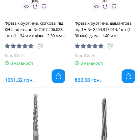
Фреза хірургічна, кісткова, під
Фреза хірургічна, діамантова,
КН Lindemann № C167.206.023,
під ТН № G254.317.014, 1шт (L=
1шт (L= 34 мм); діам.= 2.30 мм;
30 мм); діам.= 1.40 мм;
роб.част.= 10 мм (Edenta/
роб.част.= 6.0 мм (Edenta/
Едента)
Едента)
Код: 85694
Код: 85693
В наявності
В наявності
1061.32 грн.
862.68 грн.