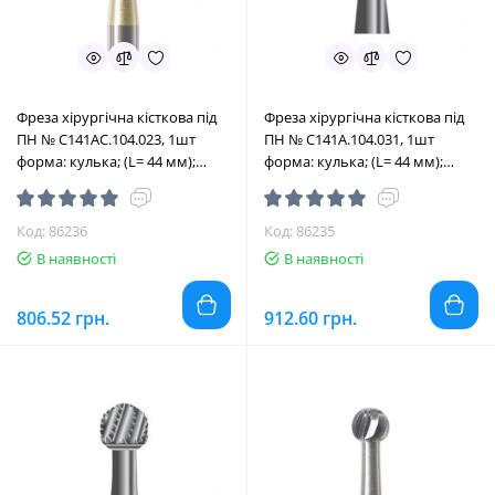
Фреза хірургічна кісткова під
Фреза хірургічна кісткова під
ПН № C141AC.104.023, 1шт
ПН № C141A.104.031, 1шт
форма: кулька; (L= 44 мм);
форма: кулька; (L= 44 мм);
діам.= 2.3 мм; роб.част.= 2.3 мм
діам.= 3.1 мм; роб.част.= 3.1 мм
(Edenta/Едента)
(Edenta/Едента)
Код: 86236
Код: 86235
В наявності
В наявності
806.52 грн.
912.60 грн.