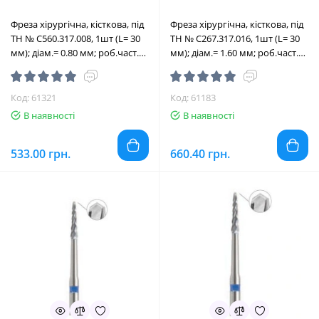
Фреза хірургічна, кісткова, під
Фреза хірургічна, кісткова, під
ТН № C560.317.008, 1шт (L= 30
ТН № C267.317.016, 1шт (L= 30
мм); діам.= 0.80 мм; роб.част.=
мм); діам.= 1.60 мм; роб.част.=
4.0 мм (Edenta/Едента)
9.0 мм (Edenta/Едента)
Код: 61321
Код: 61183
В наявності
В наявності
533.00 грн.
660.40 грн.