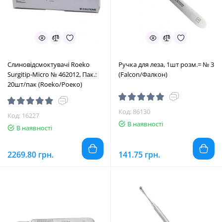
Слиновідсмоктувачі Roeko
Ручка для леза, 1шт розм.= № 3
Surgitip-Micro № 462012, Пак.:
(Falcon/Фалкон)
20шт/пак (Roeko/Роеко)
Код: 86130
Код: 16227
В наявності
В наявності
2269.80 грн.
141.75 грн.