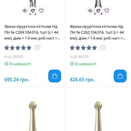
Фреза хірургічна кісткова під
Фреза хірургічна кісткова під
ПН № C269.104.016, 1шт (L= 44
ПН № C262.104.016, 1шт (L= 44
мм); діам.= 1.6 мм; роб.част.=
мм); діам.= 1.6 мм; роб.част.=
11 мм (Edenta/Едента)
11 мм (Edenta/Едента)
Код: 86240
Код: 86239
В наявності
В наявності
695.24 грн.
826.65 грн.