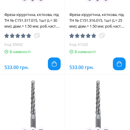
Фреза хірургічна, кісткова, під
Фреза хірургічна, кісткова, під
ТН № C151.317.015, 1шт (L= 30
ТН № C151.316.015, 1шт (L= 25
мм); діам.= 1.50 мм; роб.част.=
мм); діам.= 1.50 мм; роб.част.=
11 мм (Edenta/Едента)
11 мм (Edenta/Едента)
Код: 85692
Код: 61320
В наявності
В наявності
533.00 грн.
533.00 грн.