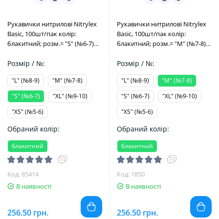
Рукавички нитрилові Nitrylex
Рукавички нитрилові Nitrylex
Basic, 100шт/пак колір:
Basic, 100шт/пак колір:
блакитний; розм.= "S" (№6-7)
блакитний; розм.= "M" (№7-8)
(Mercator Medical/Меркатор
(Mercator Medical/Меркатор
Медікал)
Розмір / №:
Медікал)
Розмір / №:
"L" (№8-9)
"M" (№7-8)
"L" (№8-9)
"M" (№7-8)
"S" (№6-7)
"XL" (№9-10)
"S" (№6-7)
"XL" (№9-10)
"XS" (№5-6)
"XS" (№5-6)
Обраний колір:
Обраний колір:
блакитний
блакитний
Код: 85414
Код: 1850
В наявності
В наявності
256.50 грн.
256.50 грн.