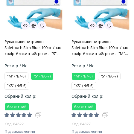
Рукавички нитрилові
Рукавички нитрилові
Safetouсh Slim Blue, 100шт/пак
Safetouсh Slim Blue, 100шт/пак
колір: блакитний; розм.= "S"
колір: блакитний; розм.= "M"
(№6-7) (Medicom/Медіком)
(№7-8) (Medicom/Медіком)
Розмір / №:
Розмір / №:
"M" (№7-8)
"S" (№6-7)
"M" (№7-8)
"S" (№6-7)
"XS" (№5-6)
"XS" (№5-6)
Обраний колір:
Обраний колір:
блакитний
блакитний
Код: 84622
Код: 84827
Під замовлення
Під замовлення