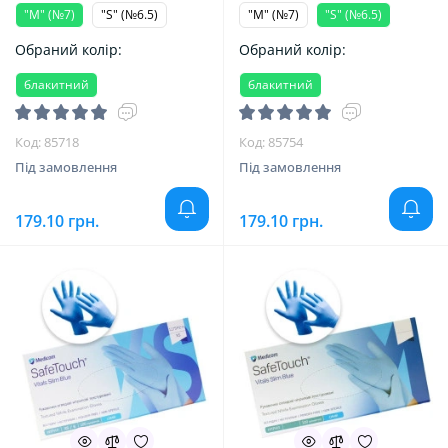
"M" (№7)
"S" (№6.5)
"M" (№7)
"S" (№6.5)
Обраний колір:
Обраний колір:
блакитний
блакитний
Код: 85718
Код: 85754
Під замовлення
Під замовлення
179.10 грн.
179.10 грн.