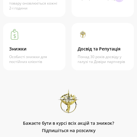
товару оновлюється кожні
2-і години
Знижки
Досвід та Репутація
Особисті знижки для
Понад 30 років досвіду у
постійних клієнтів
галузі та Довіри партнерів
Бажаєте бути в курсі всіх акцій та знижок?
Підпишіться на розсилку