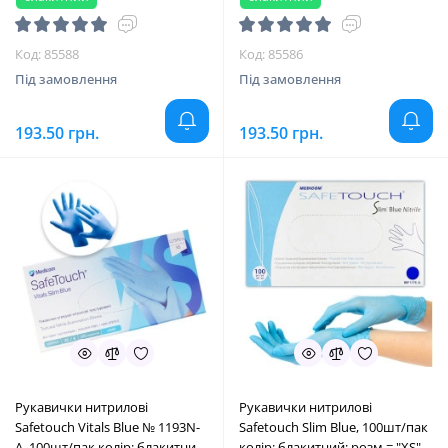
Код: 85588
Код: 85586
Під замовлення
Під замовлення
193.50 грн.
193.50 грн.
Рукавички нитрилові
Рукавички нитрилові
Safetouсh Vitals Blue № 1193N-
Safetouсh Slim Blue, 100шт/пак
A, 100шт/пак колір: блакитний;
колір: блакитний; розм.= "XS"