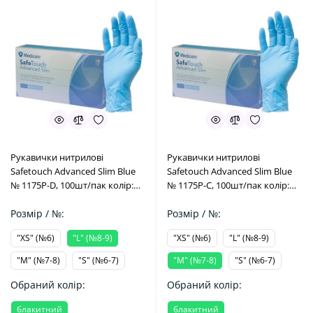
Рукавички нитрилові
Рукавички нитрилові
Safetouсh Advanced Slim Blue
Safetouсh Advanced Slim Blue
№ 1175P-D, 100шт/пак колір:
№ 1175P-C, 100шт/пак колір:
блакитний; розм.= "L" (№8-9)
блакитний; розм.= "M" (№7-8)
(Medicom/Медіком)
Розмір / №:
(Medicom/Медіком)
Розмір / №:
"XS" (№6)
"L" (№8-9)
"XS" (№6)
"L" (№8-9)
"M" (№7-8)
"S" (№6-7)
"M" (№7-8)
"S" (№6-7)
Обраний колір:
Обраний колір:
блакитний
блакитний