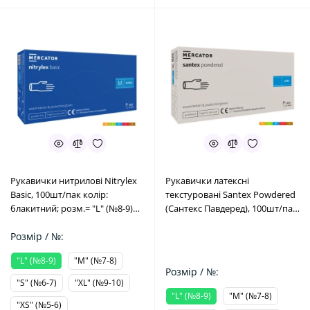
Рукавички нитрилові Nitrylex
Рукавички латексні
Basic, 100шт/пак колір:
текстуровані Santex Powdered
блакитний; розм.= "L" (№8-9)
(Сантекс Павдеред), 100шт/пак
(Mercator Medical/Меркатор
розм.= "L" (№8-9) (Mercator
Медікал)
Розмір / №:
Medical/Меркатор Медікал)
"L" (№8-9)
"M" (№7-8)
Розмір / №:
"S" (№6-7)
"XL" (№9-10)
"L" (№8-9)
"M" (№7-8)
"XS" (№5-6)