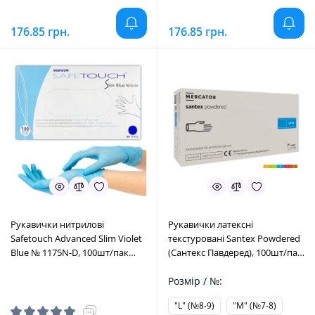
176.85 грн.
176.85 грн.
Рукавички нитрилові
Рукавички латексні
Safetouсh Advanced Slim Violet
текстуровані Santex Powdered
Blue № 1175N-D, 100шт/пак
(Сантекс Павдеред), 100шт/пак
колір: фіолетовий; розм.= "L"
розм.= "XS" (№5-6) (Mercator
(№9) (Medicom/Медіком)
Medical/Меркатор Медікал)
Розмір / №:
"L" (№8-9)
"M" (№7-8)