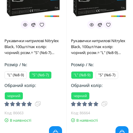
Рукавички нитрилові Nitrylex
Рукавички нитрилові Nitrylex
Black, 100шт/пак колір:
Black, 100шт/пак колір:
чорний; розм.= "S" (№6-7)
чорний; розм.= "L" (№8-9)
(Mercator Medical/Меркатор
(Mercator Medical/Меркатор
Медікал)
Розмір / №:
Медікал)
Розмір / №:
"L" (№8-9)
"S" (№6-7)
"L" (№8-9)
"S" (№6-7)
Обраний колір:
Обраний колір:
чорний
чорний
Код: 86663
Код: 86664
В наявності
В наявності