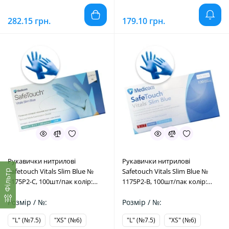
282.15 грн.
179.10 грн.
Рукавички нитрилові
Рукавички нитрилові
Safetouсh Vitals Slim Blue №
Safetouсh Vitals Slim Blue №
Фільтр
1175P2-C, 100шт/пак колір:
1175P2-B, 100шт/пак колір:
блакитний; розм.= "M" (№7)
блакитний; розм.= "S" (№6.5)
(Medicom/Медіком)
Розмір / №:
(Medicom/Медіком)
Розмір / №:
"L" (№7.5)
"XS" (№6)
"L" (№7.5)
"XS" (№6)