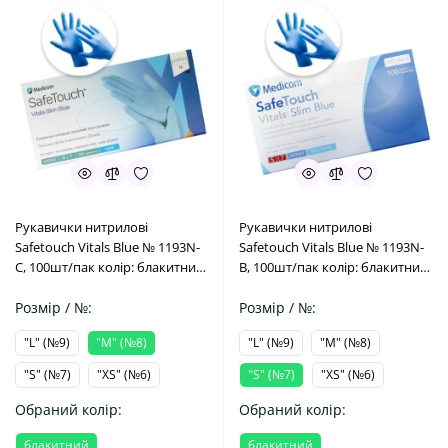
Рукавички нитрилові
Рукавички нитрилові
Safetouсh Vitals Blue № 1193N-
Safetouсh Vitals Blue № 1193N-
C, 100шт/пак колір: блакитний;
B, 100шт/пак колір: блакитний;
розм.= "M" (№8) (Medicom/
розм.= "S" (№7) (Medicom/
Медіком)
Розмір / №:
Медіком)
Розмір / №:
"L" (№9)
"M" (№8)
"L" (№9)
"M" (№8)
"S" (№7)
"XS" (№6)
"S" (№7)
"XS" (№6)
Обраний колір:
Обраний колір:
блакитний
блакитний