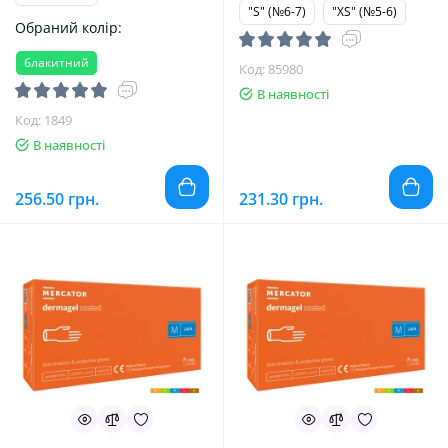
"S" (№6-7)
"XS" (№5-6)
Обраний колір:
блакитний
Код: 85980
В наявності
Код: 1849
В наявності
256.50 грн.
231.30 грн.