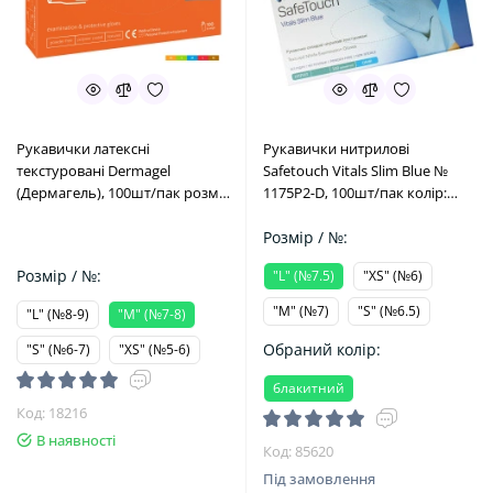
Рукавички латексні
Рукавички нитрилові
текстуровані Dermagel
Safetouсh Vitals Slim Blue №
(Дермагель), 100шт/пак розм.=
1175P2-D, 100шт/пак колір:
"M" (№7-8) (Mercator Medical/
блакитний; розм.= "L" (№7.5)
Меркатор Медікал)
(Medicom/Медіком)
Розмір / №:
Розмір / №:
"L" (№7.5)
"XS" (№6)
"M" (№7)
"S" (№6.5)
"L" (№8-9)
"M" (№7-8)
Обраний колір:
"S" (№6-7)
"XS" (№5-6)
блакитний
Код: 18216
В наявності
Код: 85620
Під замовлення