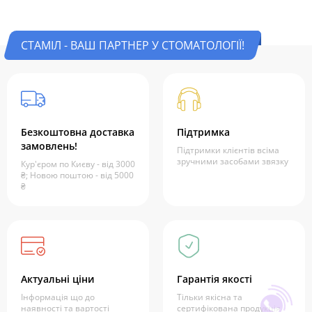
СТАМІЛ - ВАШ ПАРТНЕР У СТОМАТОЛОГІЇ!
Безкоштовна доставка
Підтримка
замовлень!
Підтримки клієнтів всіма
зручними засобами звязку
Кур'єром по Києву - від 3000
₴; Новою поштою - від 5000
₴
Актуальні ціни
Гарантія якості
Інформація що до
Тільки якісна та
наявності та вартості
сертифікована продукція