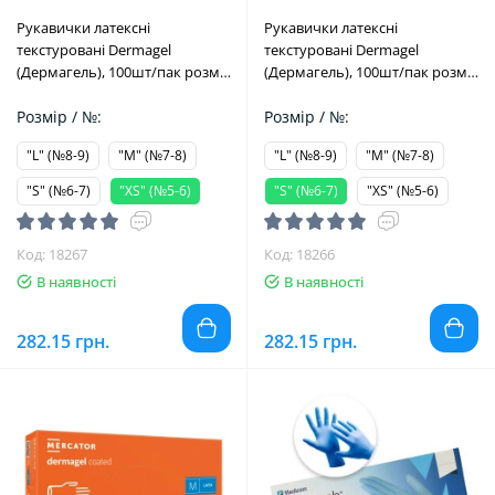
Рукавички латексні
Рукавички латексні
текстуровані Dermagel
текстуровані Dermagel
(Дермагель), 100шт/пак розм.=
(Дермагель), 100шт/пак розм.=
"XS" (№5-6) (Mercator Medical/
"S" (№6-7) (Mercator Medical/
Меркатор Медікал)
Розмір / №:
Меркатор Медікал)
Розмір / №:
"L" (№8-9)
"M" (№7-8)
"L" (№8-9)
"M" (№7-8)
"S" (№6-7)
"XS" (№5-6)
"S" (№6-7)
"XS" (№5-6)
Код: 18267
Код: 18266
В наявності
В наявності
282.15 грн.
282.15 грн.