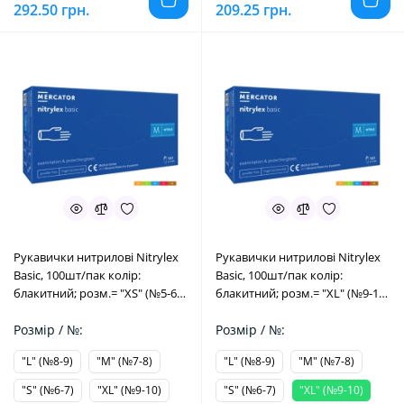
292.50 грн.
209.25 грн.
Рукавички нитрилові Nitrylex
Рукавички нитрилові Nitrylex
Basic, 100шт/пак колір:
Basic, 100шт/пак колір:
блакитний; розм.= "XS" (№5-6)
блакитний; розм.= "XL" (№9-10)
(Mercator Medical/Меркатор
(Mercator Medical/Меркатор
Медікал)
Розмір / №:
Медікал)
Розмір / №:
"L" (№8-9)
"M" (№7-8)
"L" (№8-9)
"M" (№7-8)
"S" (№6-7)
"XL" (№9-10)
"S" (№6-7)
"XL" (№9-10)