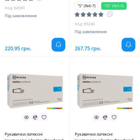
"S" (№6-7)
"XS" (№5-6)
Код: 84599
Під замовлення
Код: 86246
Під замовлення
220.95 грн.
267.75 грн.
Рукавички латексні
Рукавички латексні