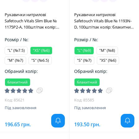
Рукавички нитрилові
Рукавички нитрилові
Safetouсh Vitals Slim Blue №
Safetouсh Vitals Blue № 1193N-
1175P2-A, 100шт/пак колір:
D, 100шт/пак колір: блакитний;
блакитний; розм.= "XS" (№6)
розм.= "L" (№9) (Medicom/
(Medicom/Медіком)
Розмір / №:
Медіком)
Розмір / №:
"L" (№7.5)
"XS" (№6)
"L" (№9)
"M" (№8)
"M" (№7)
"S" (№6.5)
"S" (№7)
"XS" (№6)
Обраний колір:
Обраний колір:
блакитний
блакитний
Код: 85621
Код: 85585
Під замовлення
Під замовлення
196.65 грн.
193.50 грн.