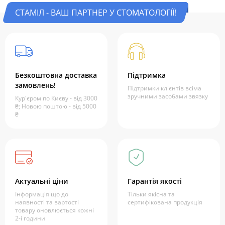
СТАМІЛ - ВАШ ПАРТНЕР У СТОМАТОЛОГІЇ!
Безкоштовна доставка
Підтримка
замовлень!
Підтримки клієнтів всіма
зручними засобами звязку
Кур'єром по Києву - від 3000
₴; Новою поштою - від 5000
₴
Актуальні ціни
Гарантія якості
Інформація що до
Тільки якісна та
наявності та вартості
сертифікована продукція
товару оновлюється кожні
2-і години