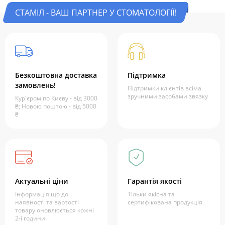
СТАМІЛ - ВАШ ПАРТНЕР У СТОМАТОЛОГІЇ!
Безкоштовна доставка
Підтримка
замовлень!
Підтримки клієнтів всіма
зручними засобами звязку
Кур'єром по Києву - від 3000
₴; Новою поштою - від 5000
₴
Актуальні ціни
Гарантія якості
Інформація що до
Тільки якісна та
наявності та вартості
сертифікована продукція
товару оновлюється кожні
2-і години