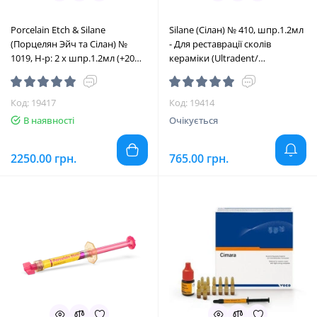
Porcelain Etch & Silane
Silane (Сілан) № 410, шпр.1.2мл
(Порцелян Эйч та Сілан) №
- Для реставрації сколів
1019, Н-р: 2 х шпр.1.2мл (+20
кераміки (Ultradent/
нас.) - Набір для реставрації
Ультрадент)
сколів кераміки (Ultradent/
Ультрадент)
Код: 19417
Код: 19414
В наявності
Очікується
2250.00 грн.
765.00 грн.