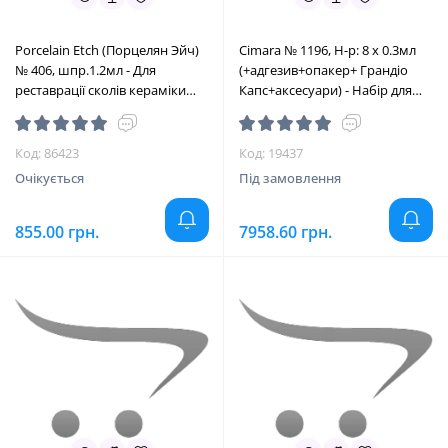
Porcelain Etch (Порцелян Эйч)
Cimara № 1196, Н-р: 8 х 0.3мл
№ 406, шпр.1.2мл - Для
(+адгезив+опакер+ Грандіо
реставрації сколів кераміки
Капс+аксесуари) - Набір для
(Ultradent/Ультрадент)
реставрації сколів кераміки
безкислотний (VOCO/Воко)
Код: 86423
Код: 19437
Очікується
Під замовлення
855.00 грн.
7958.60 грн.