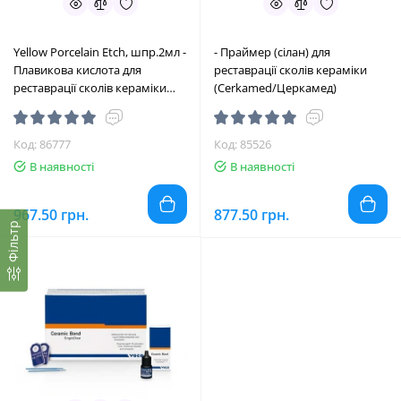
Yellow Porcelain Etch, шпр.2мл -
- Праймер (сілан) для
Плавикова кислота для
реставрації сколів кераміки
реставрації сколів кераміки
(Cerkamed/Церкамед)
(Cerkamed/Церкамед)
Код: 86777
Код: 85526
В наявності
В наявності
967.50 грн.
877.50 грн.
Фільтр