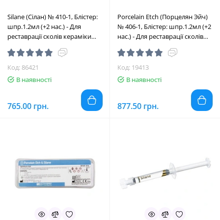
Silane (Сілан) № 410-1, Блістер:
Porcelain Etch (Порцелян Эйч)
шпр.1.2мл (+2 нас.) - Для
№ 406-1, Блістер: шпр.1.2мл (+2
реставрації сколів кераміки
нас.) - Для реставрації сколів
(Ultradent/Ультрадент)
кераміки (Ultradent/
Ультрадент)
Код: 86421
Код: 19413
В наявності
В наявності
765.00 грн.
877.50 грн.