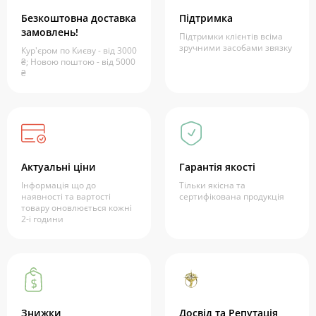
Безкоштовна доставка
Підтримка
замовлень!
Підтримки клієнтів всіма
зручними засобами звязку
Кур'єром по Києву - від 3000
₴; Новою поштою - від 5000
₴
Актуальні ціни
Гарантія якості
Інформація що до
Тільки якісна та
наявності та вартості
сертифікована продукція
товару оновлюється кожні
2-і години
Знижки
Досвід та Репутація