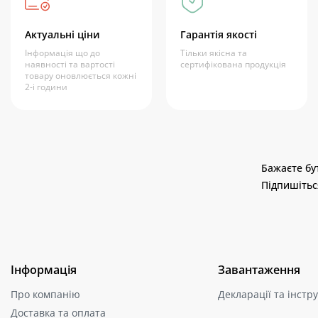
Актуальні ціни
Гарантія якості
Інформація що до
Тільки якісна та
наявності та вартості
сертифікована продукція
товару оновлюється кожні
2-і години
Бажаєте бут
Підпишітьс
Інформація
Завантаження
Про компанію
Декларації та інструк
Доставка та оплата