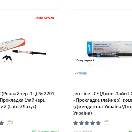
Закінчується
Популярний
C (Реолайнер-ЛЦ) № 2201,
Jen-Line LCF (Джен-Лайн L
 Прокладка (лайнер),
- Прокладка (лайнер), ко
ий (Latus/Латус)
(Джендентал-Україна/Дж
Україна)
В наявності
Код: 20906