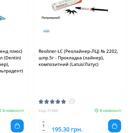
Популярний
ленд плюс)
Reoliner-LC (Реолайнер-ЛЦ) № 2202,
л (Dentin)
шпр.5г - Прокладка (лайнер),
нер),
композитний (Latus/Латус)
льтрадент)
В наявності
Код: 21368
В наявності
195.30 грн.