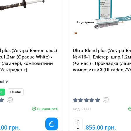
Популярний
d plus (Ультра-Бленд плюс)
Ultra-Blend plus (Ультра-Б
.1.2мл (Opaque White) -
№ 416-1, Блістер: шпр.1.2м
 (лайнер), композитний
(+2 нас.) - Прокладка (лай
/Ультрадент)
композитний (Ultradent/У
лір:
te
Dentin
В наявності
Код: 21111
.00 грн.
855.00 грн.