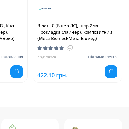
, К-кт.:
Biner LC (Бінер ЛС), шпр.2мл -
ер),
Прокладка (лайнер), композитний
O/Воко)
(Meta Biomed/Мета Біомед)
 замовлення
Код: 84624
Під замовлення
422.10 грн.