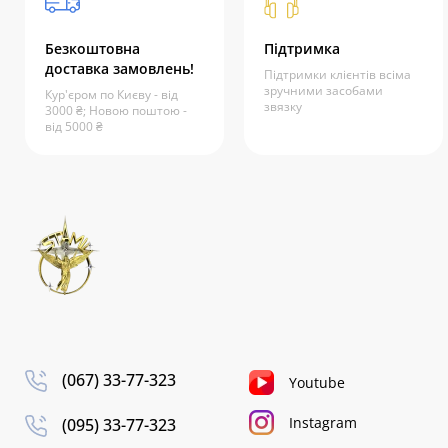
Безкоштовна
Підтримка
доставка замовлень!
Підтримки клієнтів всіма
зручними засобами
Кур'єром по Києву - від
звязку
3000 ₴; Новою поштою -
від 5000 ₴
(067) 33-77-323
Youtube
Instagram
(095) 33-77-323