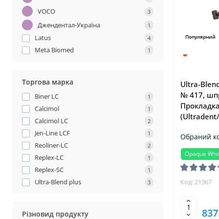
VOCO
3
Джендентал-Україна
1
Latus
Популярний
4
Meta Biomed
1
Торгова марка
Ultra-Blen
№ 417, шпр
Biner LC
1
Прокладка
Calcimol
1
(Ultradent
Calcimol LC
2
Jen-Line LCF
1
Обраний ко
Reoliner-LC
2
Opaque Whi
Replex-LC
1
Replex-SC
1
Ultra-Blend plus
Код: 21367
3
837
Різновид продукту