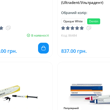
(Ultradent/Ультрадент)
Обраний колір:
Opaque White
Dentin
В наявності
Код: 86484
.00 грн.
837.00 грн.
Популярний