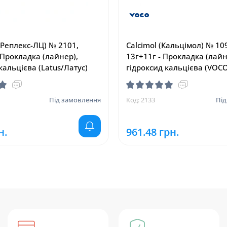
(Реплекс-ЛЦ) № 2101,
Calcimol (Кальцімол) № 1097
 Прокладка (лайнер),
13г+11г - Прокладка (лайн
кальцієва (Latus/Латус)
гідроксид кальцієва (VOC
Під замовлення
Код: 2133
Під
н.
961.48 грн.