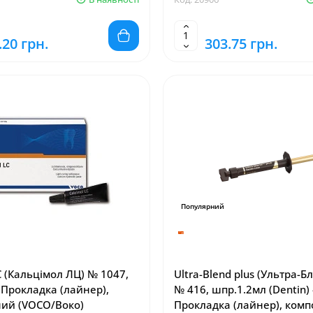
.20 грн.
303.75 грн.
Популярний
C (Кальцімол ЛЦ) № 1047,
Ultra-Blend plus (Ультра-Б
 Прокладка (лайнер),
№ 416, шпр.1.2мл (Dentin) 
ий (VOCO/Воко)
Прокладка (лайнер), ком