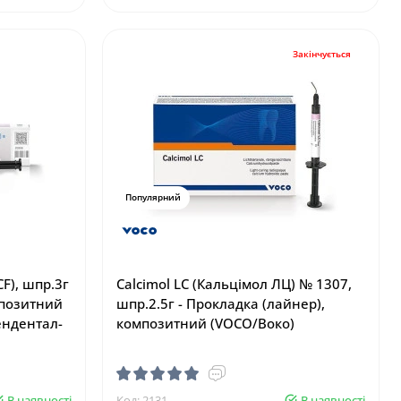
Закінчується
Популярний
CF), шпр.3г
Calcimol LC (Кальцімол ЛЦ) № 1307,
мпозитний
шпр.2.5г - Прокладка (лайнер),
ендентал-
композитний (VOCO/Воко)
В наявності
Код: 2131
В наявності