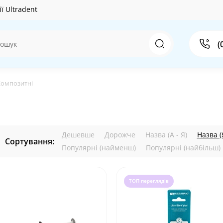
ї Ultradent
(
Композитні
Дешевше
Дорожче
Назва (А - Я)
Назва (Я
Сортування:
Популярні (найменш)
Популярні (найбільш)
ТОП переглядів