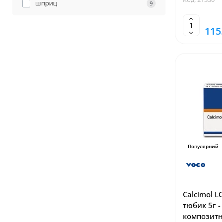
шприц
9
115
Популярний
Calcimol L
тюбик 5г -
композитн