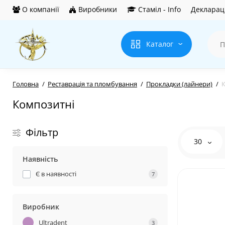
О компанії
Виробники
Стаміл - Info
Деклараці
Каталог
Головна
Реставрація та пломбування
Прокладки (лайнери)
Композитні
Фільтр
30
Наявність
Є в наявності
7
Виробник
Ultradent
3