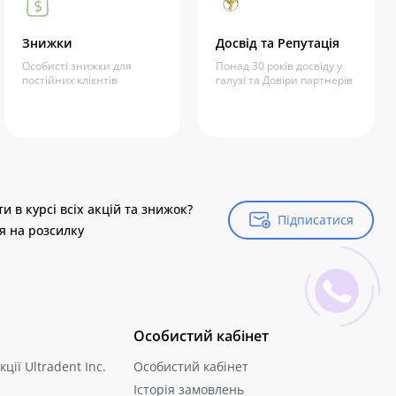
Знижки
Досвід та Репутація
Особисті знижки для
Понад 30 років досвіду у
постійних клієнтів
галузі та Довіри партнерів
и в курсі всіх акцій та знижок?
Підписатися
Підписатися
я на розсилку
Особистий кабінет
ції Ultradent Inc.
Особистий кабінет
Історія замовлень