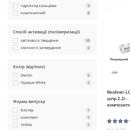
гідроксид кальцієва
3
композитний
9
Спосіб активації (полімеризації)
світлового твердіння
10
хімічного затвердіння
2
Популярний
Колір (відтінок)
Dentin
2
Opaque White
1
Reoliner-L
шпр.2.2г -
Форма випуску
композитн
блістер
1
комплект
1
тюбик
1
Код: 21330