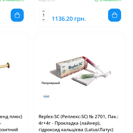
1136.20 грн.
Популярний
ленд плюс)
Replex-SC (Реплекс-SC) № 2701, Пак.:
-
4г+4г - Прокладка (лайнер),
позитний
гідроксид кальцієва (Latus/Латус)