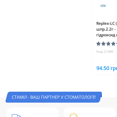
Replex-LC 
шпр.2.2г -
гідроксид 
Код: 21369
94.50 гр
СТАМІЛ - ВАШ ПАРТНЕР У СТОМАТОЛОГІЇ!