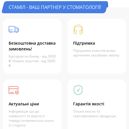
СТАМІЛ - ВАШ ПАРТНЕР У СТОМАТОЛОГІЇ!
Безкоштовна доставка
Підтримка
замовлень!
Підтримки клієнтів всіма
зручними засобами звязку
Кур'єром по Києву - від 3000
₴; Новою поштою - від 5000
₴
Актуальні ціни
Гарантія якості
Інформація що до
Тільки якісна та
наявності та вартості
сертифікована продукція
товару оновлюється кожні
2-і години