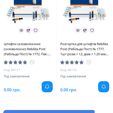
Штифти скловолоконні
Розгортка для штифтів Rebilda
(скловолокно) Rebilda Post
Post (Ребільда Пост) № 1777,
(Ребільда Пост) № 1772, Пак.:
1шт розм.= 12; діам.= 1.20 мм;
5шт/пак розм.= 12; діам.= 1.20
колір: зелений (VOCO/Воко)
мм; колір: зелений (VOCO/
Воко)
Код: 86117
Код: 86119
Під замовлення
Під замовлення
0.00 грн.
0.00 грн.