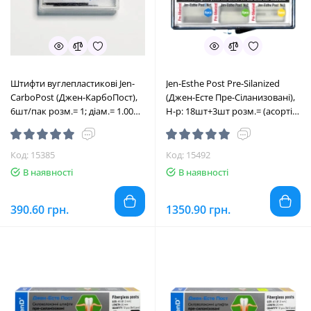
Штифти вуглепластикові Jen-
Jen-Esthe Post Pre-Silanized
CarboPost (Джен-КарбоПост),
(Джен-Есте Пре-Сіланизовані),
6шт/пак розм.= 1; діам.= 1.00
Н-р: 18шт+3шт розм.= (асорті) -
мм (Джендентал-Україна/
Штифти скловолоконні
Джендентал-Україна)
пресіланізовані (Джендентал-
Україна/Джендентал-Україна)
Код: 15385
Код: 15492
В наявності
В наявності
390.60 грн.
1350.90 грн.