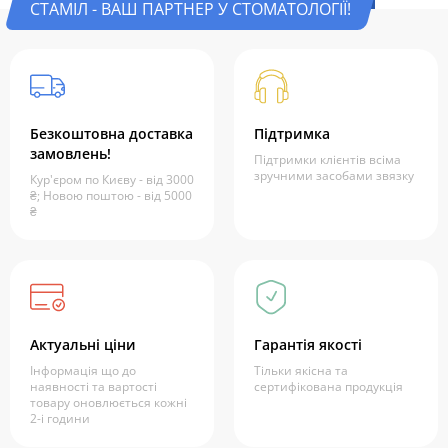
СТАМІЛ - ВАШ ПАРТНЕР У СТОМАТОЛОГІЇ!
Безкоштовна доставка
Підтримка
замовлень!
Підтримки клієнтів всіма
зручними засобами звязку
Кур'єром по Києву - від 3000
₴; Новою поштою - від 5000
₴
Актуальні ціни
Гарантія якості
Інформація що до
Тільки якісна та
наявності та вартості
сертифікована продукція
товару оновлюється кожні
2-і години