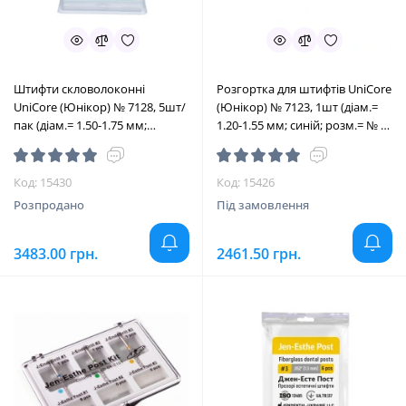
Штифти скловолоконні
Розгортка для штифтів UniCore
UniCore (Юнікор) № 7128, 5шт/
(Юнікор) № 7123, 1шт (діам.=
пак (діам.= 1.50-1.75 мм;
1.20-1.55 мм; синій; розм.= № 3)
зелений; розм.= 4) (Ultradent/
(Ultradent/Ультрадент)
Ультрадент)
Код: 15430
Код: 15426
Розпродано
Під замовлення
3483.00 грн.
2461.50 грн.