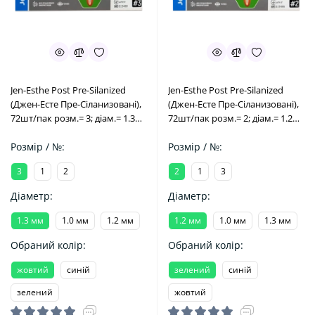
Jen-Esthe Post Pre-Silanized
Jen-Esthe Post Pre-Silanized
(Джен-Есте Пре-Сіланизовані),
(Джен-Есте Пре-Сіланизовані),
72шт/пак розм.= 3; діам.= 1.3
72шт/пак розм.= 2; діам.= 1.2
мм; колір: жовтий - Штифти
мм; колір: зелений - Штифти
скловолоконні пре-
Розмір / №:
скловолоконні пре-
Розмір / №:
сіланізовані (Джендентал-
сіланізовані (Джендентал-
3
1
2
2
1
3
Україна/Джендентал-Україна)
Україна/Джендентал-Україна)
Діаметр:
Діаметр:
1.3 мм
1.0 мм
1.2 мм
1.2 мм
1.0 мм
1.3 мм
Обраний колір:
Обраний колір:
жовтий
синій
зелений
синій
зелений
жовтий