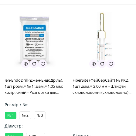
Jen-EndoDrill (Джен-ЕндоДріль),
FiberSite (ФайберСайт) № PK2,
1шт розм.= № 1; діам.= 1.05 мм;
1шт діам.= 2.00 мм - Штифти
колір: синій - Розгортка для
скловолоконні (скловолокно)
штифтів (Джендентал-Україна/
(Megadental/Меґадентал)
Джендентал-Україна)
Розмір / №:
№ 1
№ 2
№ 3
Діаметр:
Діаметр: