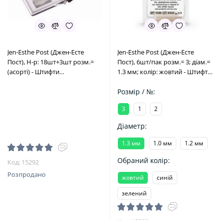
Jen-Esthe Post (Джен-Есте
Jen-Esthe Post (Джен-Есте
Пост), Н-р: 18шт+3шт розм.=
Пост), 6шт/пак розм.= 3; діам.=
(асорті) - Штифти
1.3 мм; колір: жовтий - Штифти
скловолоконні (Джендентал-
скловолоконні (Джендентал-
Україна/Джендентал-Україна)
Україна/Джендентал-Україна)
Розмір / №:
3
1
2
Діаметр:
1.3 мм
1.0 мм
1.2 мм
Обраний колір:
Код: 15292
Розпродано
жовтий
синій
зелений