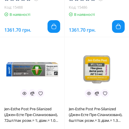
Код: 15488
Код: 15486
В наявності
В наявності
1361.70 грн.
1361.70 грн.
Jen-Esthe Post Pre-Silanized
Jen-Esthe Post Pre-Silanized
(Джен-Есте Пре-Сіланизовані),
(Джен-Есте Пре-Сіланизовані),
72шт/пак розм.= 1; діам.= 1.0
6шт/пак розм.= 3; діам.= 1.3
мм; колір: синій - Штифти
мм; колір: жовтий - Штифти