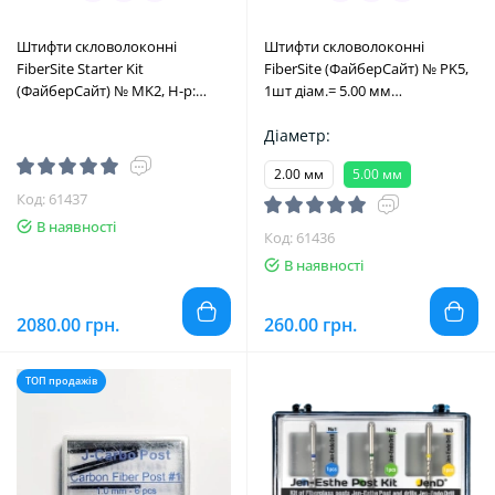
Штифти скловолоконні
Штифти скловолоконні
FiberSite Starter Kit
FiberSite (ФайберСайт) № PK5,
(ФайберСайт) № MK2, Н-р:
1шт діам.= 5.00 мм
6шт/пак діам.= 2.00 мм (+2
(Megadental/Меґадентал)
розгортки+калібратор+ленійка)
Діаметр:
(Megadental/Меґадентал)
2.00 мм
5.00 мм
Код: 61437
В наявності
Код: 61436
В наявності
2080.00 грн.
260.00 грн.
ТОП продажів