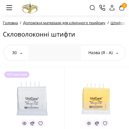
0
Головна
Допоміжні матеріали для клінічного прийому
Штифти, с
Скловолоконні штифти
30
Назва (Я - А)
ТОП переглядів