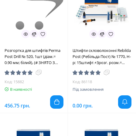
Розгортка для штифтів Perma
Штифти скловолоконні Rebilda
Post Drill № 520, 1шт (діам.=
Post (Ребільда Пост) № 1770, Н-
0.90 мм; білий), (# ЗНЯТО З
р: 15штифт.+3розг. розм.=
ВИРОБНИЦТВА #) (Ultradent/
(асорті) (VOCO/Воко)
Ультрадент)
Код: 15882
Код: 86118
В наявності
Під замовлення
456.75 грн.
0.00 грн.