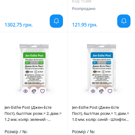
Код: 15388
Розпродано
1302.75 грн.
121.95 грн.
Jen-Esthe Post (Джен-Есте
Jen-Esthe Post (Джен-Есте
Пост), 6шт/пак розм.= 2; діам.=
Пост), 6шт/пак розм.= 1; діам.=
1.2 мм; колір: зелений -
1.0 мм; колір: синій - Штифти
Штифти скловолоконні
скловолоконні (Джендентал-
(Джендентал-Україна/
Розмір / №:
Україна/Джендентал-Україна)
Розмір / №: