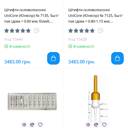
Штифти скловолоконні
Штифти скловолоконні
UniCore (Юнікор) № 7135, 5шт/
UniCore (Юнікор) № 7125, 5шт/
пак (діам.= 0.60 мм; білий;
пак (діам.= 0.80-1.15 мм;
розм.= # 0) (Ultradent/
жовтий; розм.= 1) (Ultradent/
Ультрадент)
Ультрадент)
Код: 15444
Код: 15428
В наявності
В наявності
3483.00 грн.
3483.00 грн.