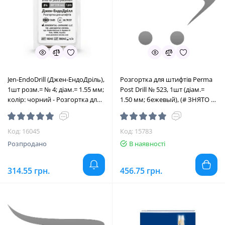
Jen-EndoDrill (Джен-ЕндоДріль),
Розгортка для штифтів Perma
1шт розм.= № 4; діам.= 1.55 мм;
Post Drill № 523, 1шт (діам.=
колір: чорний - Розгортка для
1.50 мм; бежевый), (# ЗНЯТО З
штифтів (Джендентал-Україна/
ВИРОБНИЦТВА #) (Ultradent/
Джендентал-Україна)
Ультрадент)
Код: 16045
Код: 15783
Розпродано
В наявності
314.55 грн.
456.75 грн.