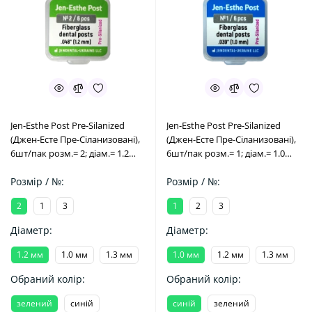
Jen-Esthe Post Pre-Silanized
Jen-Esthe Post Pre-Silanized
(Джен-Есте Пре-Сіланизовані),
(Джен-Есте Пре-Сіланизовані),
6шт/пак розм.= 2; діам.= 1.2
6шт/пак розм.= 1; діам.= 1.0
мм; колір: зелений - Штифти
мм; колір: синій - Штифти
скловолоконні пре-
Розмір / №:
скловолоконні пре-
Розмір / №:
сіланізовані (Джендентал-
сіланізовані (Джендентал-
2
1
3
1
2
3
Україна/Джендентал-Україна)
Україна/Джендентал-Україна)
Діаметр:
Діаметр:
1.2 мм
1.0 мм
1.3 мм
1.0 мм
1.2 мм
1.3 мм
Обраний колір:
Обраний колір:
зелений
синій
синій
зелений