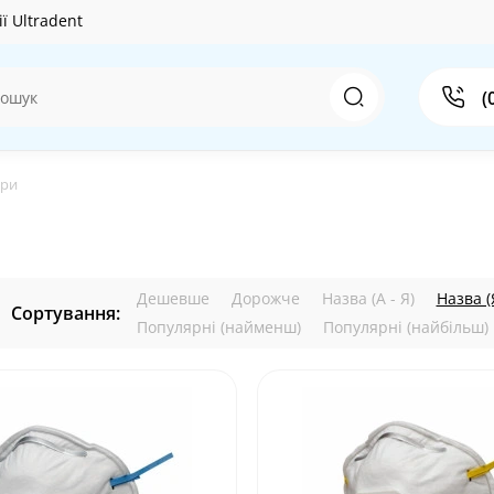
ї Ultradent
(
ори
Дешевше
Дорожче
Назва (А - Я)
Назва (Я
Сортування:
Популярні (найменш)
Популярні (найбільш)