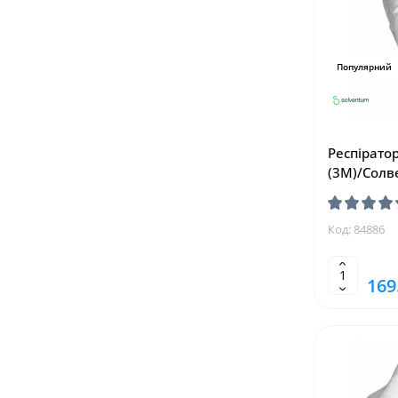
Популярний
Респірато
(3M)/Солв
Код: 84886
169