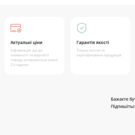
Актуальні ціни
Гарантія якості
Інформація що до
Тільки якісна та
наявності та вартості
сертифікована продукція
товару оновлюється кожні
2-і години
Бажаєте бут
Підпишітьс