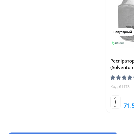
Популярний
Респірато
(Solventu
Код: 61173
71.