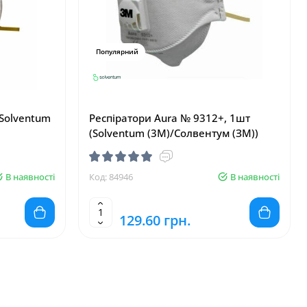
Популярний
(Solventum
Респіратори Aura № 9312+, 1шт
(Solventum (3M)/Солвентум (ЗМ))
В наявності
Код: 84946
В наявності
129.60 грн.