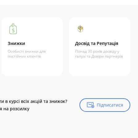
Знижки
Досвід та Репутація
Особисті знижки для
Понад 30 років досвіду у
постійних клієнтів
галузі та Довіри партнерів
и в курсі всіх акцій та знижок?
Підписатися
Підписатися
я на розсилку