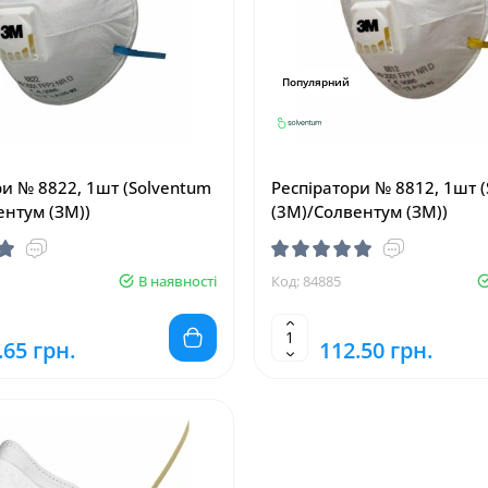
Популярний
ри № 8822, 1шт (Solventum
Респіратори № 8812, 1шт 
ентум (ЗМ))
(3M)/Солвентум (ЗМ))
В наявності
Код: 84885
.65 грн.
112.50 грн.