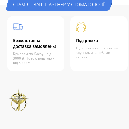
СТАМІЛ - ВАШ ПАРТНЕР У СТОМАТОЛОГІЇ!
Безкоштовна
Підтримка
доставка замовлень!
Підтримки клієнтів всіма
зручними засобами
Кур'єром по Києву - від
звязку
3000 ₴; Новою поштою -
від 5000 ₴