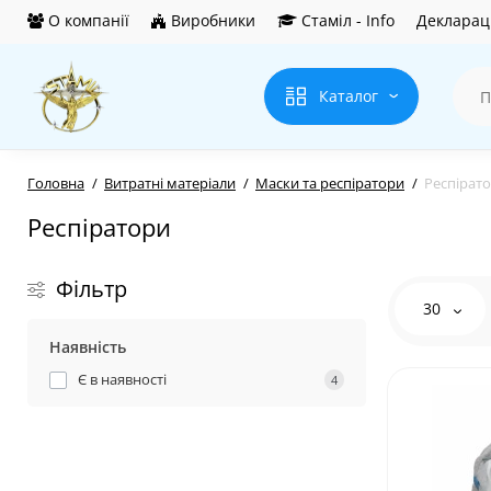
О компанії
Виробники
Стаміл - Info
Деклараці
Каталог
Головна
Витратні матеріали
Маски та респіратори
Респірат
Респіратори
Фільтр
30
Наявність
Є в наявності
4