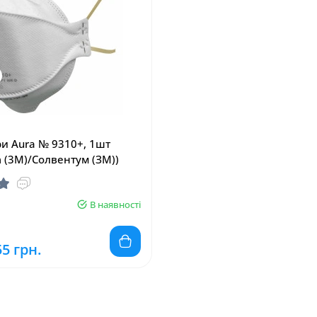
ри Aura № 9310+, 1шт
m (3M)/Солвентум (ЗМ))
В наявності
55 грн.