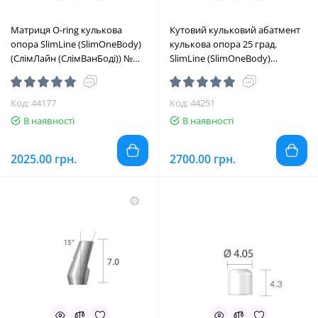
Матриця O-ring кулькова
Кутовий кульковий абатмент
опора SlimLine (SlimOneBody)
кулькова опора 25 град.
(СлімЛайн (СлімВанБоді)) №
SlimLine (SlimOneBody)
BPF3, 1шт діам.= 4.05 мм; вис.=
(СлімЛайн (СлімВанБоді)) №
2.9 мм (Dentium/Дентіум)
IBA253420, 1шт вис.= 7.0 мм;
вис.ясен.= 2.0 мм (Dentium/
Код: 44177
Код: 44251
Дентіум)
В наявності
В наявності
2025.00 грн.
2700.00 грн.