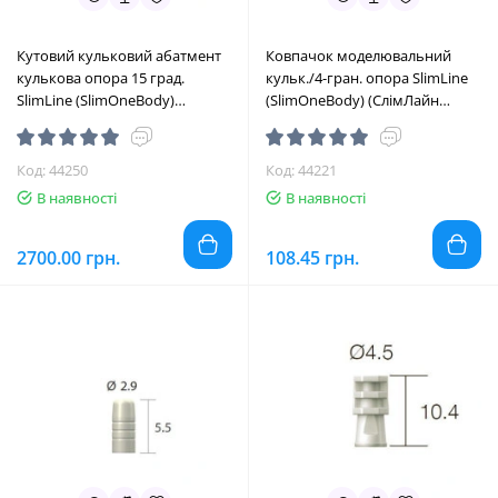
Кутовий кульковий абатмент
Ковпачок моделювальний
кулькова опора 15 град.
кульк./4-гран. опора SlimLine
SlimLine (SlimOneBody)
(SlimOneBody) (СлімЛайн
(СлімЛайн (СлімВанБоді)) №
(СлімВанБоді)) № BIC3L, 1шт
IBA153420, 1шт вис.= 7.0 мм;
діам.= 4.05 мм; вис.= 4.3 мм
вис.ясен.= 2.0 мм (Dentium/
(Dentium/Дентіум)
Код: 44250
Код: 44221
Дентіум)
В наявності
В наявності
2700.00 грн.
108.45 грн.