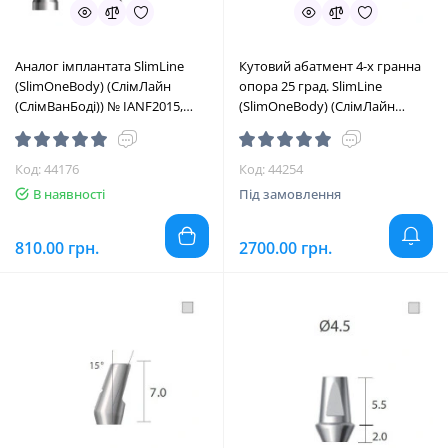
Аналог імплантата SlimLine
Кутовий абатмент 4-х гранна
(SlimOneBody) (СлімЛайн
опора 25 град. SlimLine
(СлімВанБоді)) № IANF2015,
(SlimOneBody) (СлімЛайн
1шт вис.= 17.3 мм (Dentium/
(СлімВанБоді)) № IUA253720,
Дентіум)
1шт вис.= 7.0 мм; вис.ясен.= 2.0
мм (Dentium/Дентіум)
Код: 44176
Код: 44254
В наявності
Під замовлення
810.00 грн.
2700.00 грн.