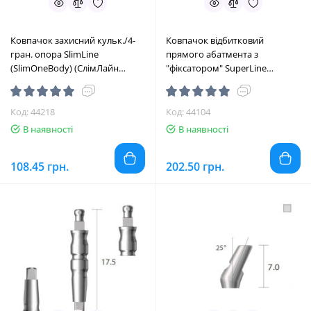
Ковпачок захисний кульк./4-
Ковпачок відбитковий
гран. опора SlimLine
прямого абатмента з
(SlimOneBody) (СлімЛайн
"фіксатором" SuperLine
(СлімВанБоді)) № ICC, 1шт
(СуперЛайн) № CIC45L, 1шт
діам.= 2.90 мм; вис.= 5.5 мм
діам.= 4.50 мм; вис.= 10.4 мм
(Dentium/Дентіум)
(Dentium/Дентіум)
Код: 44218
Код: 44104
В наявності
В наявності
108.45 грн.
202.50 грн.