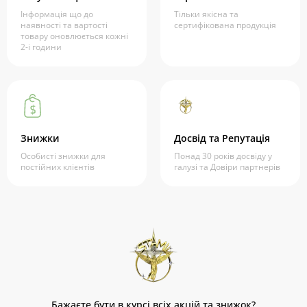
Інформація що до
Тільки якісна та
наявності та вартості
сертифікована продукція
товару оновлюється кожні
2-і години
Знижки
Досвід та Репутація
Особисті знижки для
Понад 30 років досвіду у
постійних клієнтів
галузі та Довіри партнерів
Бажаєте бути в курсі всіх акцій та знижок?