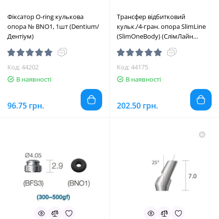
Фіксатор O-ring кулькова
Трансфер відбитковий
опора № BNO1, 1шт (Dentium/
кульк./4-гран. опора SlimLine
Дентіум)
(SlimOneBody) (СлімЛайн
(СлімВанБоді)) № ICA, 1шт
діам.= 3.40 мм; вис.= 7.5 мм
(Dentium/Дентіум)
Код: 44202
Код: 44175
В наявності
В наявності
96.75 грн.
202.50 грн.