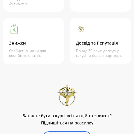
2-і години
Знижки
Досвід та Репутація
Особисті знижки для
Понад 30 років досвіду у
постійних клієнтів
галузі та Довіри партнерів
Бажаєте бути в курсі всіх акцій та знижок?
Підпишіться на розсилку