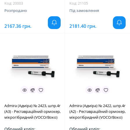
Код: 20003
Код: 21105
Розпродано
Під замовлення
2167.36 грн.
2181.40 грн.
Admira (Адміра) № 2423, шпр.4г
Admira (Адміра) № 2422, шпр.4г
(A3) - Реставраційний ормокер,
(A2) - Реставраційний ормокер,
мікрогібридний (VOCO/Воко)
мікрогібридний (VOCO/Воко)
Обраний колір:
Обраний колір: