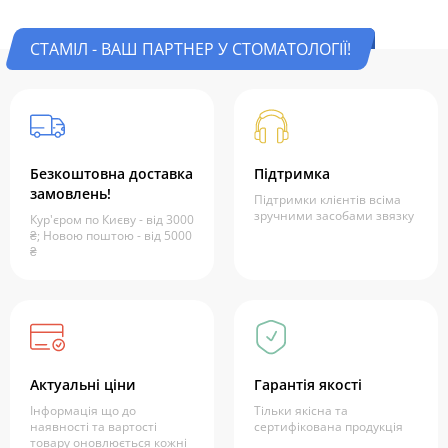
СТАМІЛ - ВАШ ПАРТНЕР У СТОМАТОЛОГІЇ!
Безкоштовна доставка
Підтримка
замовлень!
Підтримки клієнтів всіма
зручними засобами звязку
Кур'єром по Києву - від 3000
₴; Новою поштою - від 5000
₴
Актуальні ціни
Гарантія якості
Інформація що до
Тільки якісна та
наявності та вартості
сертифікована продукція
товару оновлюється кожні