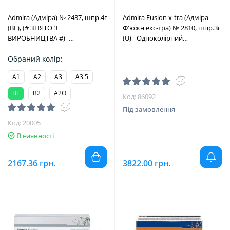
Admira (Адміра) № 2437, шпр.4г
Admira Fusion x-tra (Адміра
(BL), (# ЗНЯТО З
Ф'южн екс-тра) № 2810, шпр.3г
ВИРОБНИЦТВА #) -
(U) - Одноколірний
Реставраційний ормокер,
омніхроматичний нано-
мікрогібридний (VOCO/Воко)
Обраний колір:
ормокер, наногібридний
(VOCO/Воко)
A1
A2
A3
A3.5
BL
B2
A2O
Код: 86092
Під замовлення
Код: 20005
В наявності
2167.36 грн.
3822.00 грн.