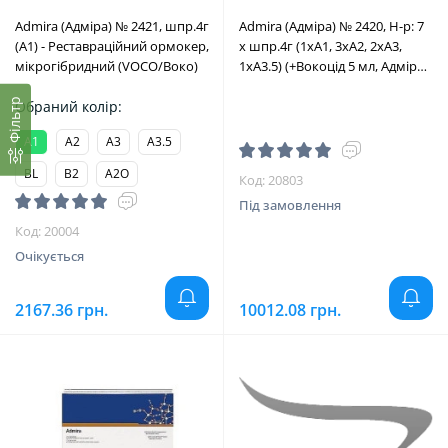
Admira (Адміра) № 2421, шпр.4г
Admira (Адміра) № 2420, Н-р: 7
(A1) - Реставраційний ормокер,
х шпр.4г (1xA1, 3xA2, 2xA3,
мікрогібридний (VOCO/Воко)
1xA3.5) (+Вокоцід 5 мл, Адміра
Бонд 4 мл, додатки) -
Фільтр
Обраний колір:
Реставраційний ормокер,
мікрогібридний (VOCO/Воко)
A1
A2
A3
A3.5
BL
B2
A2O
Код: 20803
Під замовлення
Код: 20004
Очікується
2167.36 грн.
10012.08 грн.