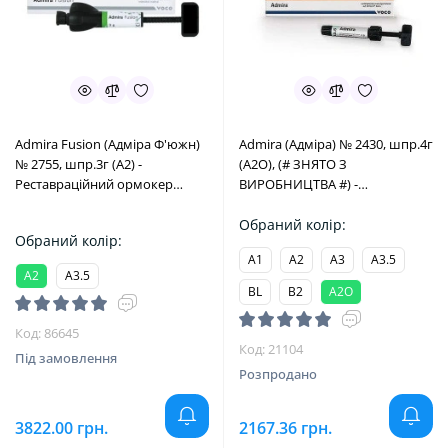
Admira Fusion (Адміра Ф'южн)
Admira (Адміра) № 2430, шпр.4г
№ 2755, шпр.3г (A2) -
(A2O), (# ЗНЯТО З
Реставраційний ормокер
ВИРОБНИЦТВА #) -
мікрогібридний (VOCO/Воко)
Реставраційний ормокер,
мікрогібридний (VOCO/Воко)
Обраний колір:
Обраний колір:
A1
A2
A3
A3.5
A2
A3.5
BL
B2
A2O
Код: 86645
Код: 21104
Під замовлення
Розпродано
3822.00 грн.
2167.36 грн.