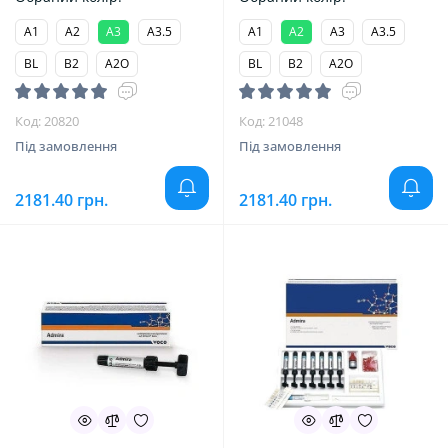
A1
A2
A3
A3.5
A1
A2
A3
A3.5
BL
B2
A2O
BL
B2
A2O
Код: 20820
Код: 21048
Під замовлення
Під замовлення
2181.40 грн.
2181.40 грн.