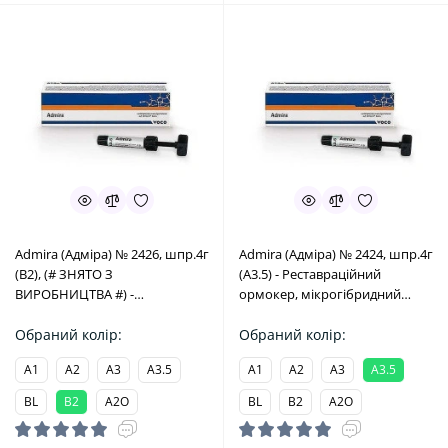
Admira (Адміра) № 2426, шпр.4г
Admira (Адміра) № 2424, шпр.4г
(B2), (# ЗНЯТО З
(A3.5) - Реставраційний
ВИРОБНИЦТВА #) -
ормокер, мікрогібридний
Реставраційний ормокер,
(VOCO/Воко)
мікрогібридний (VOCO/Воко)
Обраний колір:
Обраний колір:
A1
A2
A3
A3.5
A1
A2
A3
A3.5
BL
B2
A2O
BL
B2
A2O