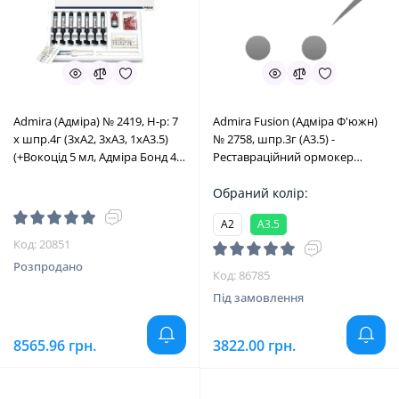
Admira (Адміра) № 2419, Н-р: 7
Admira Fusion (Адміра Ф'южн)
х шпр.4г (3хА2, 3хА3, 1хА3.5)
№ 2758, шпр.3г (A3.5) -
(+Вокоцід 5 мл, Адміра Бонд 4
Реставраційний ормокер
мл, додатки), (# ЗНЯТО З
мікрогібридний (VOCO/Воко)
ВИРОБНИЦТВА #) -
Обраний колір:
Реставраційний ормокер,
A2
A3.5
мікрогібридний (VOCO/Воко)
Код: 20851
Розпродано
Код: 86785
Під замовлення
8565.96 грн.
3822.00 грн.