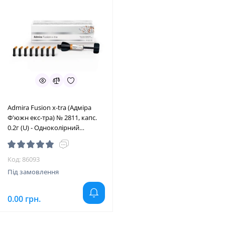
Admira Fusion x-tra (Адміра
Ф'южн екс-тра) № 2811, капс.
0.2г (U) - Одноколірний
омніхроматичний нано-
ормокер, наногібридний
(VOCO/Воко)
Код: 86093
Під замовлення
0.00 грн.