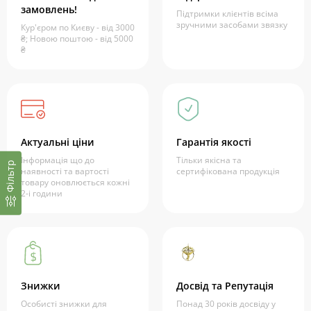
замовлень!
Підтримки клієнтів всіма
зручними засобами звязку
Кур'єром по Києву - від 3000
₴; Новою поштою - від 5000
₴
Актуальні ціни
Гарантія якості
Інформація що до
Тільки якісна та
Фільтр
наявності та вартості
сертифікована продукція
товару оновлюється кожні
2-і години
Знижки
Досвід та Репутація
Особисті знижки для
Понад 30 років досвіду у