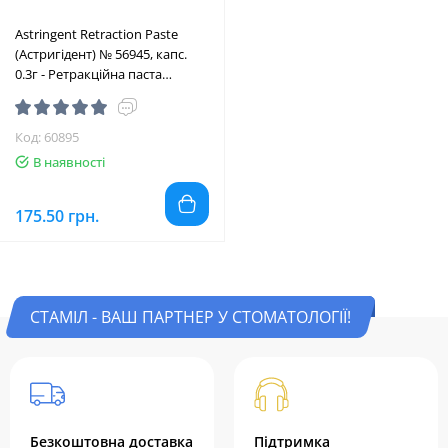
Astringent Retraction Paste
(Астригідент) № 56945, капс.
0.3г - Ретракційна паста
(хлорид алюмінію) (Solventum
(3M)/Солвентум (ЗМ))
Код: 60895
В наявності
175.50 грн.
СТАМІЛ - ВАШ ПАРТНЕР У СТОМАТОЛОГІЇ!
Безкоштовна доставка
Підтримка