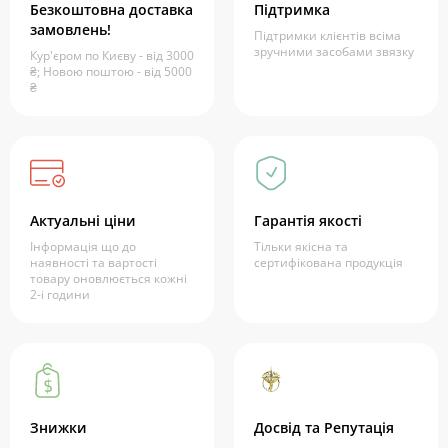
Безкоштовна доставка
Підтримка
замовлень!
Підтримки клієнтів всіма
зручними засобами звязку
Кур'єром по Києву - від 3000
₴; Новою поштою - від 5000
₴
Актуальні ціни
Гарантія якості
Інформація що до
Тільки якісна та
наявності та вартості
сертифікована продукція
товару оновлюється кожні
2-і години
Знижки
Досвід та Репутація