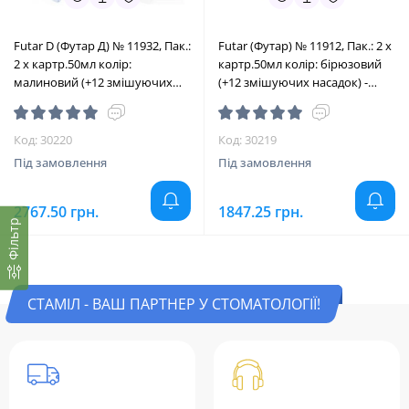
Futar D (Футар Д) № 11932, Пак.:
Futar (Футар) № 11912, Пак.: 2 х
2 х картр.50мл колір:
картр.50мл колір: бірюзовий
малиновий (+12 змішуючих
(+12 змішуючих насадок) -
насадок) - Реєстрація прикусу
Реєстрація прикусу (VPS, A-
(VPS, A-силікон) (Kettenbach/
силікон) (Kettenbach/
Кеттенбах)
Кеттенбах)
Код: 30220
Код: 30219
Під замовлення
Під замовлення
2767.50 грн.
1847.25 грн.
Фільтр
СТАМІЛ - ВАШ ПАРТНЕР У СТОМАТОЛОГІЇ!