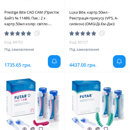
Prestige Bite CAD CAM (Престіж
Luxa Bite, картр.50мл -
Байт) № 11489, Пак.: 2 х
Реєстрація прикусу (VPS, A-
картр.50мл колір: світло-
силікон) (DMG/Ді-Ем-Джі)
зелений (+12 змішуючих
насадок) - Реєстрація прикусу
(VPS, A-силікон), CAD-CAM
Код: 84753
Код: 85727
(Vannini/Ванніні)
Під замовлення
Під замовлення
1735.65 грн.
4437.00 грн.