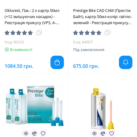
Oklurest, Пак.: 2 х картр.50мл
Prestige Bite CAD CAM (Престіж
(+12 змішуючих насадок) -
Байт), картр.50мл колір: світло-
Реєстрація прикусу (VPS, A-
зелений - Реєстрація прикусу
силікон) (Lascod/Ласкод)
(VPS, A-силікон), CAD-CAM
(Vannini/Ванніні)
Код: 86532
Код: 84907
В наявності
Під замовлення
1084.50 грн.
675.00 грн.