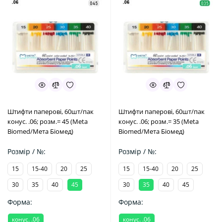
Штифти паперові, 60шт/пак
Штифти паперові, 60шт/пак
конус. .06; розм.= 45 (Meta
конус. .06; розм.= 35 (Meta
Biomed/Мета Біомед)
Biomed/Мета Біомед)
Розмір / №:
Розмір / №:
15
15-40
20
25
15
15-40
20
25
30
35
40
45
30
35
40
45
Форма:
Форма:
конус. .06
конус. .06