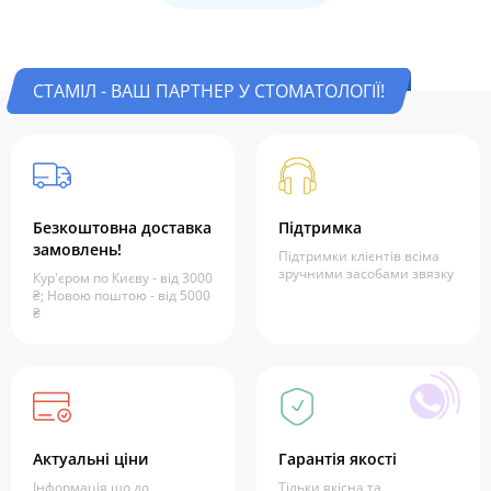
СТАМІЛ - ВАШ ПАРТНЕР У СТОМАТОЛОГІЇ!
Безкоштовна доставка
Підтримка
замовлень!
Підтримки клієнтів всіма
зручними засобами звязку
Кур'єром по Києву - від 3000
₴; Новою поштою - від 5000
₴
Актуальні ціни
Гарантія якості
Інформація що до
Тільки якісна та