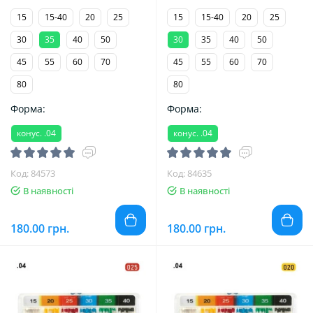
15
15-40
20
25
15
15-40
20
25
30
35
40
50
30
35
40
50
45
55
60
70
45
55
60
70
80
80
Форма:
Форма:
конус. .04
конус. .04
Код: 84573
Код: 84635
В наявності
В наявності
180.00 грн.
180.00 грн.