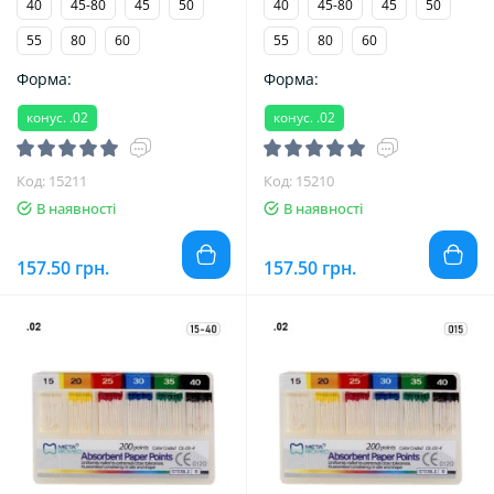
40
45-80
45
50
40
45-80
45
50
55
80
60
55
80
60
Форма:
Форма:
конус. .02
конус. .02
Код: 15211
Код: 15210
В наявності
В наявності
157.50 грн.
157.50 грн.