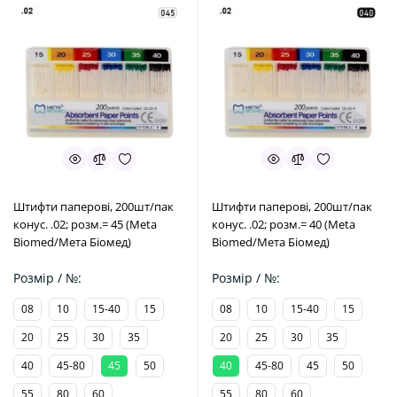
Штифти паперові, 200шт/пак
Штифти паперові, 200шт/пак
конус. .02; розм.= 45 (Meta
конус. .02; розм.= 40 (Meta
Biomed/Мета Біомед)
Biomed/Мета Біомед)
Розмір / №:
Розмір / №:
08
10
15-40
15
08
10
15-40
15
20
25
30
35
20
25
30
35
40
45-80
45
50
40
45-80
45
50
55
80
60
55
80
60