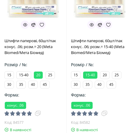
Штифти паперові, 60шт/пак
Штифти паперові, 60шт/пак
конус. .06; розм.= 20 (Meta
конус. .06; розм.= 15-40 (Meta
Biomed/Мета Біомед)
Biomed/Мета Біомед)
Розмір / №:
Розмір / №:
15
15-40
20
25
15
15-40
20
25
30
35
40
45
30
35
40
45
Форма:
Форма:
конус. .06
конус. .06
Код: 84577
Код: 84582
В наявності
В наявності