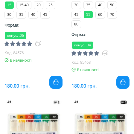
15
15-40
20
25
30
35
40
50
30
35
40
45
45
55
60
70
80
Форма:
Форма:
конус. .06
конус. .04
Код: 84576
В наявності
Код: 85468
В наявності
180.00 грн.
180.00 грн.