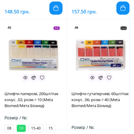
148.50 грн.
157.50 грн.
Штифти паперові, 200шт/пак
Штифти гутаперчеві, 60шт/пак
конус. .02; розм.= 10 (Meta
конус. .06; розм.= 40 (Meta
Biomed/Мета Біомед)
Biomed/Мета Біомед)
Розмір / №:
Розмір / №:
08
10
15-40
15