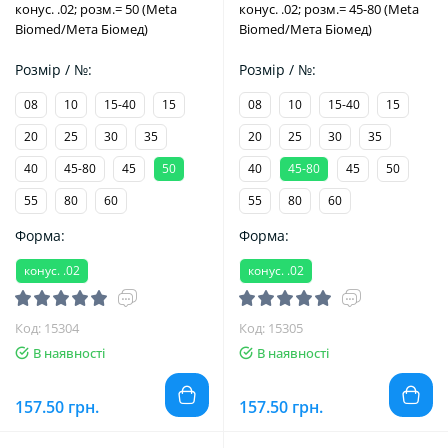
конус. .02; розм.= 50 (Meta
конус. .02; розм.= 45-80 (Meta
Biomed/Мета Біомед)
Biomed/Мета Біомед)
Розмір / №:
Розмір / №:
08
10
15-40
15
08
10
15-40
15
20
25
30
35
20
25
30
35
40
45-80
45
50
40
45-80
45
50
55
80
60
55
80
60
Форма:
Форма:
конус. .02
конус. .02
Код: 15304
Код: 15305
В наявності
В наявності
157.50 грн.
157.50 грн.