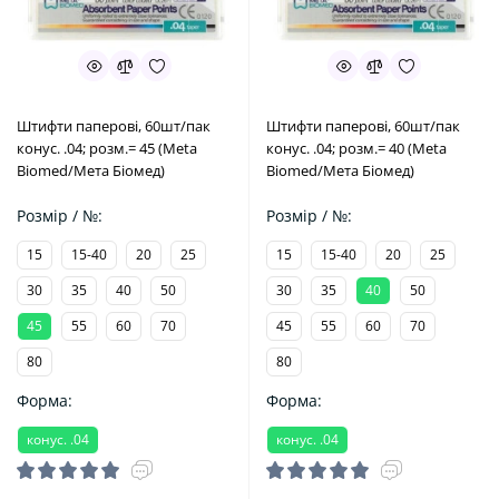
Штифти паперові, 60шт/пак
Штифти паперові, 60шт/пак
конус. .04; розм.= 45 (Meta
конус. .04; розм.= 40 (Meta
Biomed/Мета Біомед)
Biomed/Мета Біомед)
Розмір / №:
Розмір / №:
15
15-40
20
25
15
15-40
20
25
30
35
40
50
30
35
40
50
45
55
60
70
45
55
60
70
80
80
Форма:
Форма:
конус. .04
конус. .04