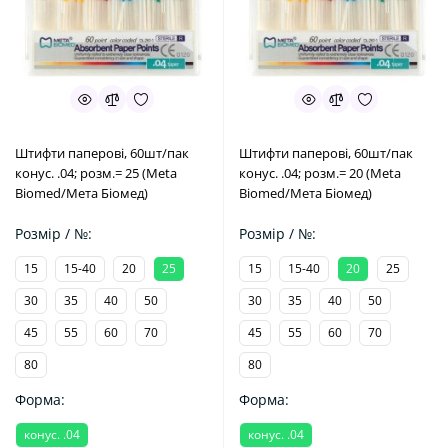
Штифти паперові, 60шт/пак
Штифти паперові, 60шт/пак
конус. .04; розм.= 25 (Meta
конус. .04; розм.= 20 (Meta
Biomed/Мета Біомед)
Biomed/Мета Біомед)
Розмір / №:
Розмір / №:
15
15-40
20
25
15
15-40
20
25
30
35
40
50
30
35
40
50
45
55
60
70
45
55
60
70
80
80
Форма:
Форма:
конус. .04
конус. .04