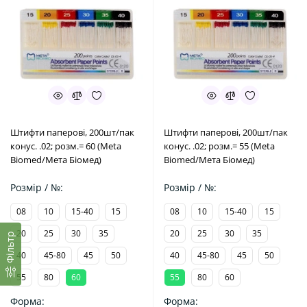
Штифти паперові, 200шт/пак
Штифти паперові, 200шт/пак
конус. .02; розм.= 60 (Meta
конус. .02; розм.= 55 (Meta
Biomed/Мета Біомед)
Biomed/Мета Біомед)
Розмір / №:
Розмір / №:
08
10
15-40
15
08
10
15-40
15
20
25
30
35
20
25
30
35
Фільтр
40
45-80
45
50
40
45-80
45
50
55
80
60
55
80
60
Форма:
Форма: