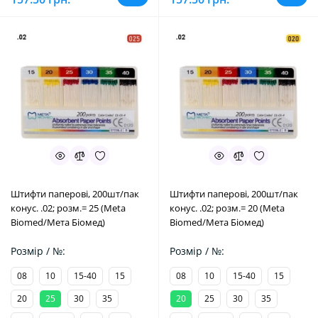
Штифти паперові, 200шт/пак
Штифти паперові, 200шт/пак
конус. .02; розм.= 25 (Meta
конус. .02; розм.= 20 (Meta
Biomed/Мета Біомед)
Biomed/Мета Біомед)
Розмір / №:
Розмір / №:
08
10
15-40
15
08
10
15-40
15
20
25
30
35
20
25
30
35