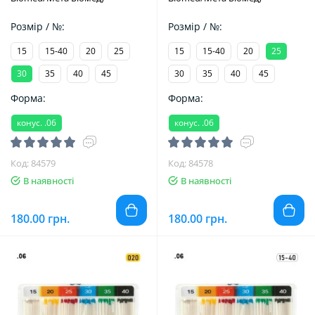
Розмір / №:
Розмір / №:
15
15-40
20
25
15
15-40
20
25
30
35
40
45
30
35
40
45
Форма:
Форма:
конус. .06
конус. .06
Код: 84579
Код: 84578
В наявності
В наявності
180.00 грн.
180.00 грн.