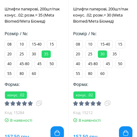
Штифти паперові, 200шт/пак
Штифти паперові, 200шт/пак
конус. .02; розм.= 35 (Meta
конус. .02; розм.= 30 (Meta
Biomed/Мета Біомед)
Biomed/Мета Біомед)
Розмір / №:
Розмір / №:
08
10
15-40
15
08
10
15-40
15
20
25
30
35
20
25
30
35
40
45-80
45
50
40
45-80
45
50
55
80
60
55
80
60
Форма:
Форма:
конус. .02
конус. .02
Код: 15284
Код: 15212
В наявності
В наявності
157.50 грн.
157.50 грн.