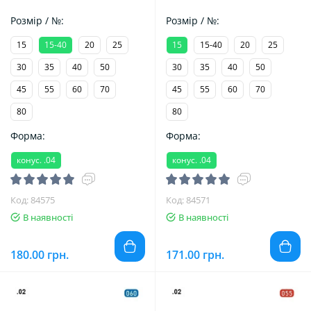
Розмір / №:
Розмір / №:
15
15-40
20
25
15
15-40
20
25
30
35
40
50
30
35
40
50
45
55
60
70
45
55
60
70
80
80
Форма:
Форма:
конус. .04
конус. .04
Код: 84575
Код: 84571
В наявності
В наявності
180.00 грн.
171.00 грн.