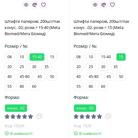
Штифти паперові, 200шт/пак
Штифти паперові, 200шт/пак
конус. .02; розм.= 15-40 (Meta
конус. .02; розм.= 15 (Meta
Biomed/Мета Біомед)
Biomed/Мета Біомед)
Розмір / №:
Розмір / №:
08
10
15-40
15
08
10
15-40
15
20
25
30
35
20
25
30
35
40
45-80
45
50
40
45-80
45
50
55
80
60
55
80
60
Форма:
Форма:
конус. .02
конус. .02
Код: 15224
Код: 1529
В наявності
В наявності