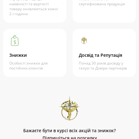
наявності та вартості
сертифікована продукція
товару оновлюється кожні
2-і години
Знижки
Досвід та Репутація
Особисті знижки для
Понад 30 років досвіду у
постійних клієнтів
галузі та Довіри партнерів
Бажаєте бути в курсі всіх акцій та знижок?
Підпишіться на розсилку