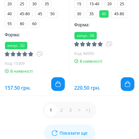
20
25
30
35
15
15-40
20
25
40
45-80
45
50
30
35
40
45-80
55
80
60
Форма:
Форма:
конус. .06
конус. .02
Код: 84595
В наявності
Код: 15309
В наявності
157.50 грн.
220.50 грн.
1
2
3
>
>|
Показати ще