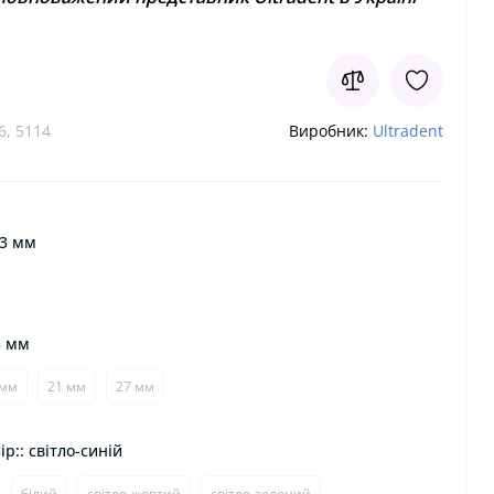
6, 5114
Виробник:
Ultradent
33 мм
5 мм
 мм
21 мм
27 мм
р:: світло-синій
білий
світло-жовтий
світло-зелений