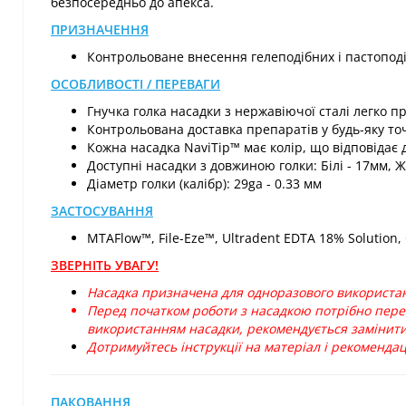
безпосередньо до апекса.
ПРИЗНАЧЕННЯ
Контрольоване внесення гелеподібних і пастоподі
ОСОБЛИВОСТІ / ПЕРЕВАГИ
Гнучка голка насадки з нержавіючої сталі легко 
Контрольована доставка препаратів у будь-яку то
Кожна насадка NaviTip™ має колір, що відповідає
Доступні насадки з довжиною голки: Білі - 17мм, Жов
Діаметр голки (калібр): 29ga - 0.33 мм
ЗАСТОСУВАННЯ
MTAFlow™, File-Eze™, Ultradent EDTA 18% Solution, 
ЗВЕРНІТЬ УВАГУ!
Насадка призначена для одноразового використанн
Перед початком роботи з насадкою потрібно пере
використанням насадки, рекомендується замінити ї
Дотримуйтесь інструкції на матеріал і рекоменда
ПАКОВАННЯ