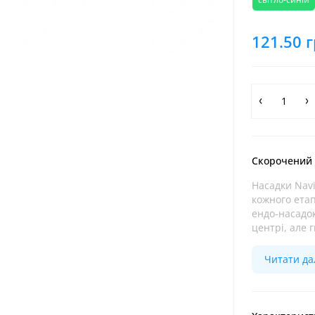
121.50 г
Скорочений
Насадки Navi
кожного етап
ендо-насадок
центрі, але г
Читати дал