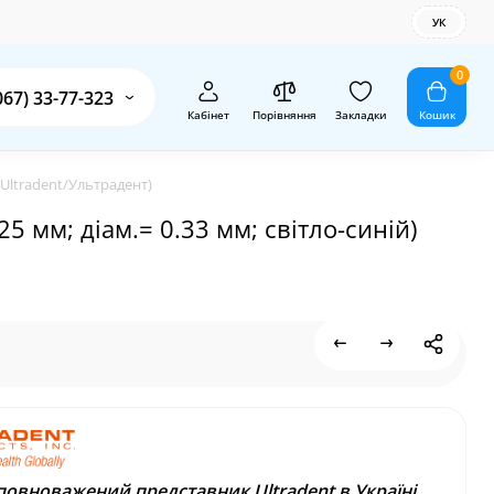
УК
0
067) 33-77-323
Кабінет
Порівняння
Закладки
Кошик
 (Ultradent/Ультрадент)
5 мм; діам.= 0.33 мм; світло-синій)
повноважений представник Ultradent в Україні