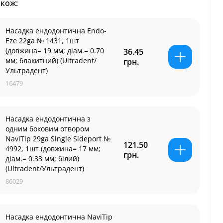
акож:
Насадка ендодонтична Endo-
Eze 22ga № 1431, 1шт
(довжина= 19 мм; діам.= 0.70
36.45
мм; блакитний) (Ultradent/
грн.
Ультрадент)
16479
Насадка ендодонтична з
одним боковим отвором
NaviTip 29ga Single Sideport №
121.50
4992, 1шт (довжина= 17 мм;
грн.
діам.= 0.33 мм; білий)
(Ultradent/Ультрадент)
86029
Насадка ендодонтична NaviTip