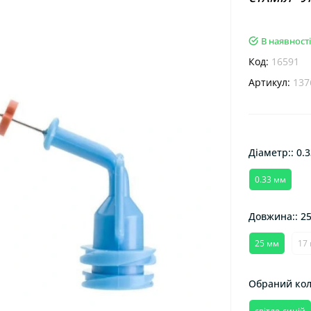
В наявності
Код:
16591
Артикул:
137
Діаметр:: 0.
0.33 мм
Довжина:: 2
25 мм
17
Обраний колі
світло-синій