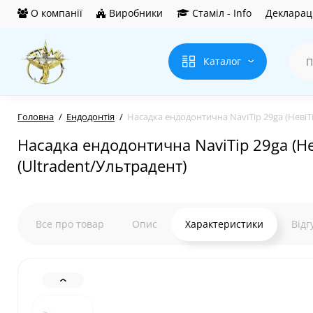
О компанії
Виробники
Стаміл - Info
Деклараці
Каталог
Головна
Ендодонтія
Насадка ендодонтична NaviTip 29ga (НевіТіп
Насадка ендодонтична NaviTip 29ga (Нев
(Ultradent/Ультрадент)
Все про товар
Опис
Характеристики
Відг