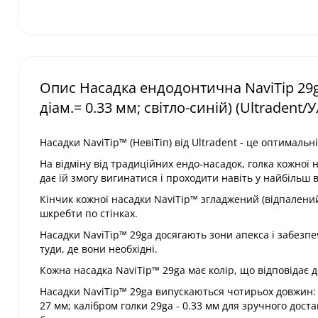
Опис Насадка ендодонтична NaviTip 29ga
діам.= 0.33 мм; світло-синій) (Ultradent/
Насадки NaviTip™ (НевіТіп) від Ultradent - це оптималь
На відміну від традиційних ендо-насадок, голка кожної н
дає їй змогу вигинатися і проходити навіть у найбільш 
Кінчик кожної насадки NaviTip™ згладжений (відпалений
шкребти по стінках.
Насадки NaviTip™ 29ga досягають зони апекса і забезп
туди, де вони необхідні.
Кожна насадка NaviTip™ 29ga має колір, що відповідає
Насадки NaviTip™ 29ga випускаються чотирьох довжин: Сві
27 мм; калібром голки 29ga - 0.33 мм для зручного дос