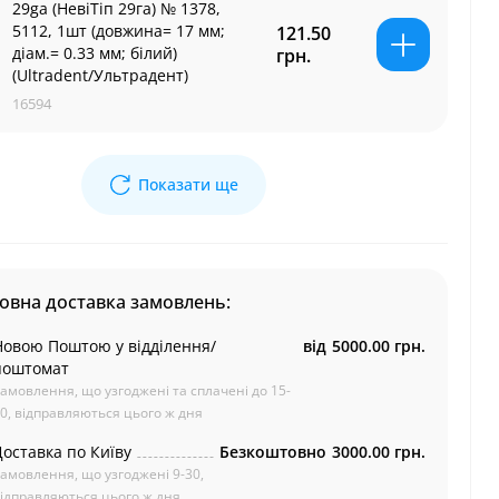
29ga (НевіТіп 29га) № 1378,
5112, 1шт (довжина= 17 мм;
121.50
діам.= 0.33 мм; білий)
грн.
(Ultradent/Ультрадент)
16594
Показати ще
овна доставка замовлень:
Новою Поштою у відділення/
від
5000.00 грн.
поштомат
амовлення, що узгоджені та сплачені до 15-
0, відправляються цього ж дня
Доставка по Київу
Безкоштовно
3000.00 грн.
амовлення, що узгоджені 9-30,
ідправляються цього ж дня