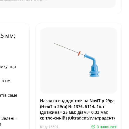
25 мм;
чику, що
 а не
тів саме
Насадка ендодонтична NaviTip 29ga
(НевіТіп 29га) № 1376, 5114, 1шт
(довжина= 25 мм; діам.= 0.33 мм;
світло-синій) (Ultradent/Ультрадент)
 Зелені -
в
Код: 16591
В наявності