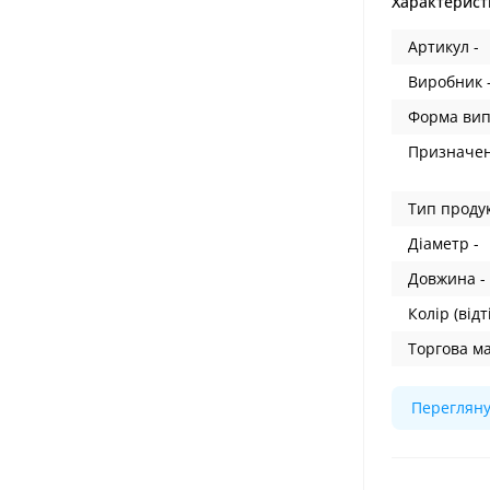
Характерист
Артикул -
Виробник 
Форма вип
Призначенн
Тип продук
Діаметр -
Довжина -
Колір (відт
Торгова ма
Перегляну