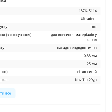
ики
1376, 5114
-
Ultradent
уску -
1шт
я (застосування) -
для внесення матеріалів у
канал
ту -
насадка ендодонтична
0.33 мм
25 мм
інок) -
світло-синій
рка -
NaviTip 29ga
ти все