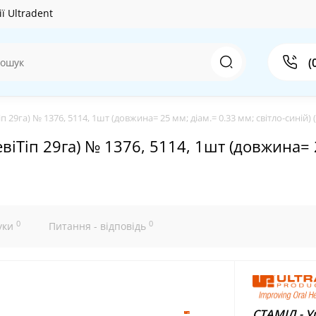
ї Ultradent
(
 29га) № 1376, 5114, 1шт (довжина= 25 мм; діам.= 0.33 мм; світло-синій)
іТіп 29га) № 1376, 5114, 1шт (довжина= 2
0
0
уки
Питання - відповідь
СТАМІЛ - У