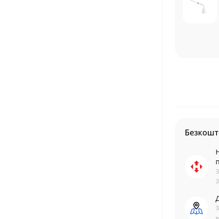
Безкошт
З
3
З
в