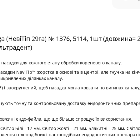
 (НевіТіп 29га) № 1376, 5114, 1шт (довжина= 
Ультрадент)
ні насадки для кожного етапу обробки кореневого каналу.
асадки NaviTip™ жорстка в основі та в центрі, але гнучка на кін
викривлених ділянках каналу.
) і заокруглений, щоб насадка могла ковзати по вигинах каналу,
ечують точну та контрольовану доставку ендодонтичних препара
 довжині ендо-файла, що ще більше спрощує їх використання.
тло Білі - 17 мм, Світло Жовті - 21 мм, Блакитні - 25 мм, Світло
тавлення гелеподібних і пастоподібних ендодонтичних препараті