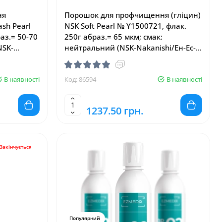
ня
Порошок для профчищення (гліцин)
ash Pearl
NSK Soft Pearl № Y1500721, флак.
аз.= 50-70
250г абраз.= 65 мкм; смак:
NSK-
нейтральний (NSK-Nakanishi/Ен-Ес-
ші)
Ка-Наканіші)
В наявності
Код: 86594
В наявності
1237.50 грн.
Закінчується
Популярний