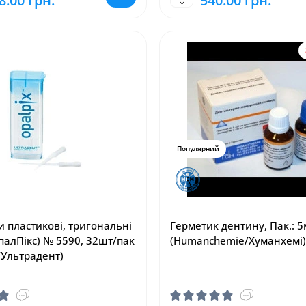
8.00 грн.
540.00 грн.
Популярний
и пластикові, тригональні
Герметик дентину, Пак.: 
палПікс) № 5590, 32шт/пак
(Humanchemie/Хуманхемі)
/Ультрадент)