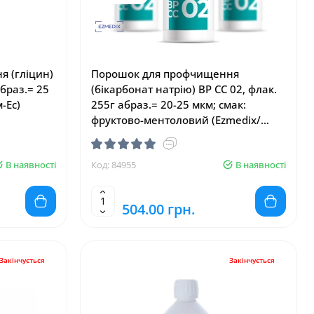
 (гліцин)
Порошок для профчищення
абраз.= 25
(бікарбонат натрію) BP CC 02, флак.
-Ес)
255г абраз.= 20-25 мкм; смак:
фруктово-ментоловий (Ezmedix/
Ізімедікс)
В наявності
Код: 84955
В наявності
504.00 грн.
Закінчується
Закінчується