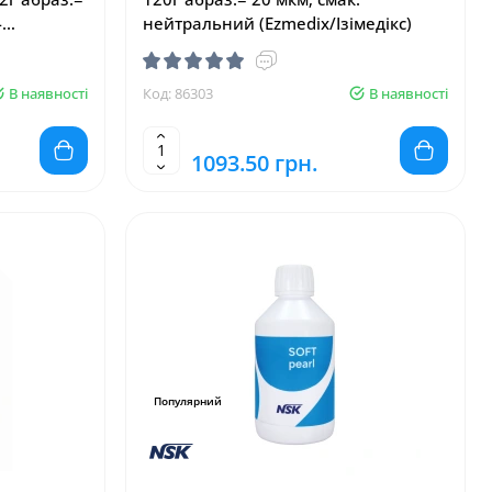
-
нейтральний (Ezmedix/Ізімедікс)
дікс)
В наявності
Код: 86303
В наявності
1093.50 грн.
Популярний