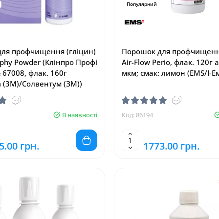
Популярний
ля профчищення (гліцин)
Порошок для профчищення
ophy Powder (Клінпро Профі
Air-Flow Perio, флак. 120г 
 67008, флак. 160г
мкм; смак: лимон (EMS/І-Ем
m (3M)/Солвентум (ЗМ))
В наявності
Код: 86194
5.00 грн.
1773.00 грн.