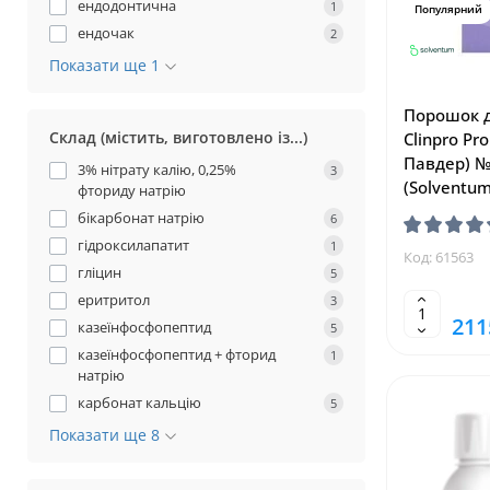
ендодонтична
1
Популярний
ендочак
2
Показати ще 1
Порошок д
Склад (містить, виготовлено із...)
Clinpro Pr
Павдер) №
3% нітрату калію, 0,25%
3
(Solventu
фториду натрію
бікарбонат натрію
6
гідроксилапатит
1
Код: 61563
гліцин
5
еритритол
3
211
казеїнфосфопептид
5
казеїнфосфопептид + фторид
1
натрію
карбонат кальцію
5
Показати ще 8