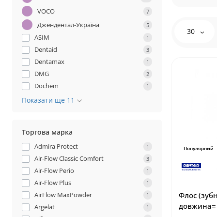
VOCO
7
Джендентал-Україна
5
30
ASIM
1
Dentaid
3
Dentamax
1
DMG
2
Dochem
1
Показати ще 11
Торгова марка
Admira Protect
1
Популярний
Air-Flow Classic Comfort
3
Air-Flow Perio
1
Air-Flow Plus
1
AirFlow MaxPowder
Флос (зуб
1
довжина= 
Argelat
1