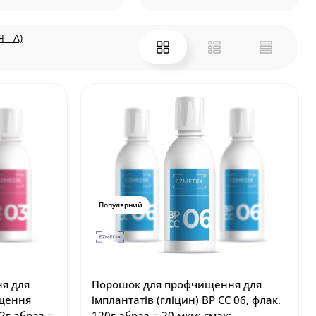
 - А)
Популярний
я для
Порошок для профчищення для
ищення
імплантатів (гліцин) BP CC 06, флак.
42г абраз.=
120г абраз.= 20 мкм; смак: