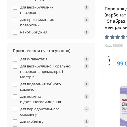
для вестибулярних
1
Порошок 
поверхонь
(карбонат 
для проксімальних
1
15г абраз.
поверхонь
нейтральн
наногібридний
1
Ка-Накані
Код: 86698
Призначення (застосування)
для імплантатів
1
99.
для вестибулярної і оральної
1
поверхонь премолярів і
молярів
для видалення зубного
1
каменю
для емалі та
1
під’ясенногоочищення
для періодонтального
2
скейлінгу
для скейлінгу
1