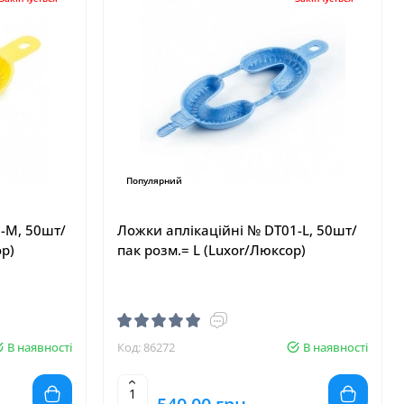
Популярний
-M, 50шт/
Ложки аплікаційні № DT01-L, 50шт/
ор)
пак розм.= L (Luxor/Люксор)
В наявності
Код: 86272
В наявності