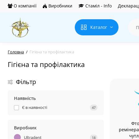
О компанії
Виробники
Стаміл - Info
Деклараці
Каталог
Головна
Гігієна та профілактика
Гігієна та профілактика
Фільтр
Наявність
Є в наявності
47
Фто
Виробник
ремінера
чутл
Ultradent
18