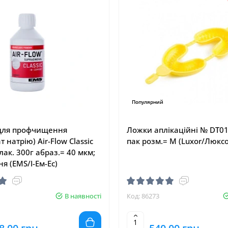
Популярний
для профчищення
Ложки аплікаційні № DT01
т натрію) Air-Flow Classic
пак розм.= M (Luxor/Люкс
лак. 300г абраз.= 40 мкм;
я (EMS/І-Ем-Ес)
В наявності
Код: 86273