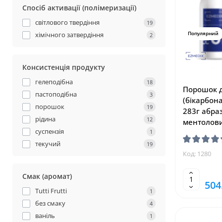
Спосіб активації (полімеризації)
світлового твердіння
19
хімічного затвердіння
Популярний
2
Консистенція продукту
гелеподібна
18
Порошок 
пастоподібна
3
(бікарбона
порошок
19
283г абраз
рідина
12
ментоловий
суспензія
1
текучий
19
Код: 1280
Смак (аромат)
504
Tutti Frutti
1
без смаку
4
ваніль
1