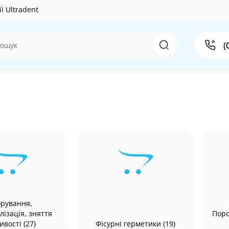
ї Ultradent
(
рування,
лізація, зняття
Поро
ивості (27)
Фісурні герметики (19)