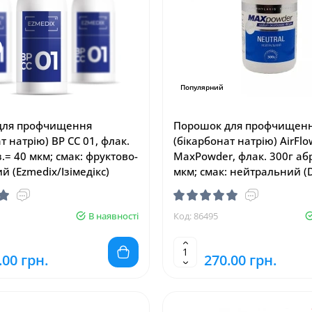
Популярний
для профчищення
Порошок для профчищен
т натрію) BP CC 01, флак.
(бікарбонат натрію) AirFlo
.= 40 мкм; смак: фруктово-
MaxPowder, флак. 300г аб
 (Ezmedix/Ізімедікс)
мкм; смак: нейтральний (
Дентамакс)
В наявності
Код: 86495
.00 грн.
270.00 грн.