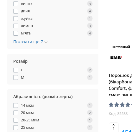
вишня
3
диня
4
жуйка
1
лимон
3
м'ята
4
Показати ще 7
Популярний
Розмір
L
2
Порошок 
M
1
(бікарбона
Comfort, ф
смак: вишн
Абразивність (розмір зерна)
14 мкм
1
20 мкм
2
Код: 85538
20-25 мкм
1
25 мкм
1