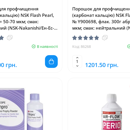
для профчищення
Порошок для профчищен
кальцію) NSK Flash Pearl,
(карбонат кальцію) NSK Fl
= 50-70 мкм; смак:
№ Y900698, флак. 300г абр
ий (NSK-Nakanishi/Ен-Ес-
мкм; смак: нейтральний (
ші)
Nakanishi/Ен-Ес-Ка-Накані
В наявності
Код: 86268
00 грн.
1201.50 грн.