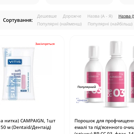
Дешевше
Дорожче
Назва (А - Я)
Назва (Я
Сортування:
Популярні (найменш)
Популярні (найбільш)
Закінчується
Популярний
на нитка) CAMPAIGN, 1шт
Порошок для профчищенн
50 м (Dentaid/Дентаід)
емалі та під’ясенного оч
(гліцин) BP CC 03, флак. 1