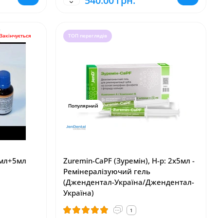
540.00 грн.
Закінчується
ТОП переглядів
Популярний
5мл+5мл
Zuremin-CaPF (Зуремін), Н-р: 2х5мл -
Ремінералізуючий гель
(Джендентал-Україна/Джендентал-
Україна)
1