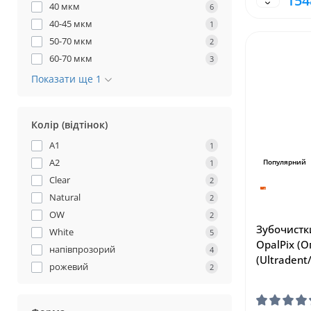
154
40 мкм
6
40-45 мкм
1
50-70 мкм
2
60-70 мкм
3
Показати ще 1
Колір (відтінок)
A1
1
A2
1
Популярний
Clear
2
Natural
2
OW
2
Зубочистк
White
5
OpalPix (О
напівпрозорий
4
(Ultradent
рожевий
2