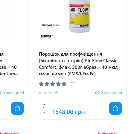
Популярний
ня
Порошок для профчищення
w
(бікарбонат натрію) Air-Flow Classic
раз.= 40
Comfort, флак. 300г абраз.= 40 мкм;
Dentamax/
смак: лимон (EMS/І-Ем-Ес)
В наявності
Код: 86165
В наявності
1548.00 грн.
Закінчується
Закінчується