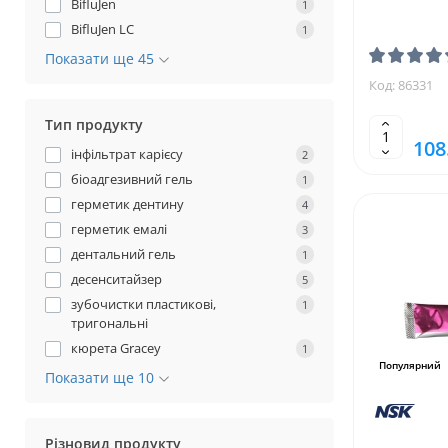
BifluJen
1
BifluJen LC
1
Показати ще 45
Код: 86331
Тип продукту
108
інфільтрат карієсу
2
біоадгезивний гель
1
герметик дентину
4
герметик емалі
3
дентальний гель
1
десенситайзер
5
зубочистки пластикові,
1
тригональні
кюрета Gracey
1
Популярний
Показати ще 10
Різновид продукту